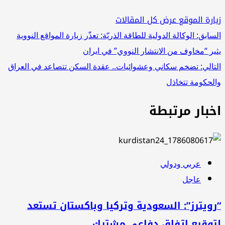
ارة الموقع
عرض كل المقالات
صفّح
سابق:
الوكالة الدولية للطاقة الذريّة: تعذّر زيارة المواقع النووية
ير “مخاوف من الانتشار النووي” في ايران
لمقالات
تالي:
تضخم سكاني وعشوائيات.. عقدة السكن تتصاعد في العراق
لحكومة تتخاذل
خبار مرتبطة
عربي ودولي
عاجل
ويترز”: السعودية وتركيا وباكستان تستعد
توقيع اتفاق دفاعي مشترك