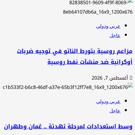
عربي ودولي
عاجل
اعم روسية بتورط الناتو في توجيه ضربات
وكرانية ضد منشآت نفط روسية
أغسطس 7, 2026
عربي ودولي
عاجل
سط استعدادات لمرحلة تهدئة .. عُمان وطهران