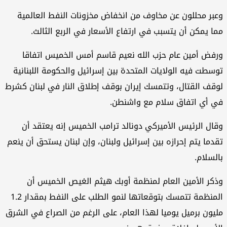
بر محللون عن مخاوف من انخفاض مخزونات النفط العالمية
ا يمكن أن يتسبب في ارتفاع الأسعار في الربع الثالث.
فض أمين عام حزب الله نعيم قاسم أمس الخميس اتفاقا
سطت فيه الولايات المتحدة بين إسرائيل والحكومة اللبنانية
قف القتال، وتتمسك إيران بوقف إطلاق النار في لبنان كشرط
 أي اتفاق سلام مع واشنطن.
ال الرئيس الأميركي دونالد ترامب الخميس إنه يعتقد أن
دما يتم إحرازه بين إسرائيل ولبنان، وإن لبنان يستحق أن ينعم
لسلام.
كر الأمين العام لمنظمة أوبك هيثم الغيص الخميس أن
المنظمة تتمسك بتوقعاتها لنمو الطلب على النفط بمقدار 1.2
يون برميل يوميا لهذا العام، على الرغم من الصراع في الشرق