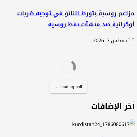
اعم روسية بتورط الناتو في توجيه ضربات
وكرانية ضد منشآت نفط روسية
أغسطس 7, 2026
Loading poll ...
خر الإضافات