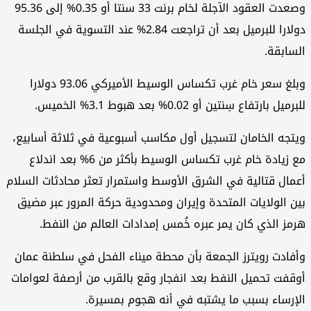
وصعدت العقود الآجلة لخام برنت 33 سنتا أو 0.35% إلى 95.36
دولارا للبرميل بعد أن تراجعت 2.84% عند التسوية في الجلسة
سابقة.
وبلغ سعر خام غرب تكساس الوسيط الأميركي 93.06 دولارا
ميل بارتفاع سِنتين أو 0.02% بعد هبوط 3.1% الخميس.
تجه الخامان لتسجيل أول مكاسب أسبوعية في ثلاثة أسابيع،
مع زيادة خام غرب تكساس الوسيط بأكثر من 6% بعد اندلاع
مال قتالية في الشرق الأوسط واستمرار تعثر محادثات السلام
ن الولايات المتحدة وإيران ومحدودية حركة المرور عبر مضيق
مز الذي كان يمر عبره خُمس إمدادات العالم من النفط.
فادت رويترز الجمعة بأن محطة ميناء الفحل في سلطنة عمان
قفت تحميل النفط بعد انفجار وقع بالقرب من أرصفة لعوامات
إرساء بسبب ما يشتبه في أنه هجوم بمسيرة.