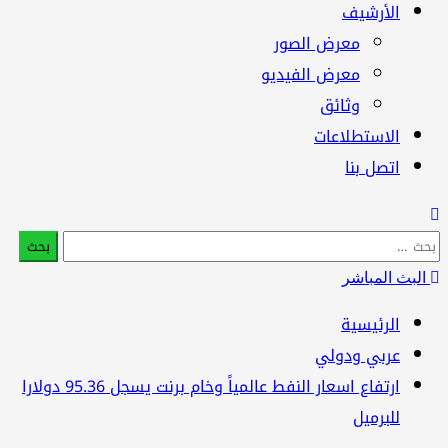
الأرشيف
معرض الصور
معرض الفيديو
وثائق
الاستطلاعات
اتصل بنا
بحث
:
البث المباشر
الرئيسية
عربي ودولي
ارتفاع اسعار النفط عالمياً وخام برنت يسجل 95.36 دولارا
للبرميل