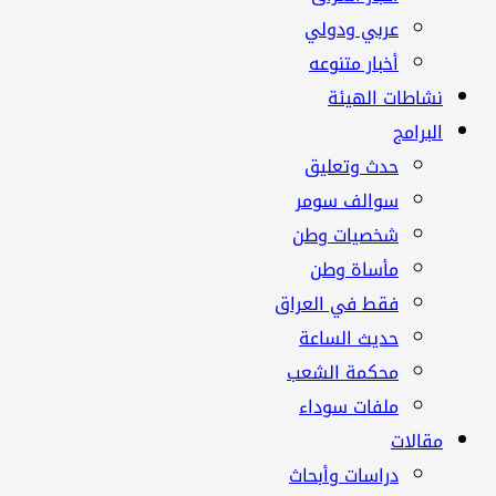
عربي ودولي
أخبار متنوعه
نشاطات الهيئة
البرامج
حدث وتعليق
سوالف سومر
شخصيات وطن
مأساة وطن
فقط في العراق
حديث الساعة
محكمة الشعب
ملفات سوداء
مقالات
دراسات وأبحاث