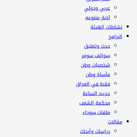
عربي ودولي
أخبار متنوعه
نشاطات الهيئة
البرامج
حدث وتعليق
سوالف سومر
شخصيات وطن
مأساة وطن
فقط في العراق
حديث الساعة
محكمة الشعب
ملفات سوداء
مقالات
دراسات وأبحاث