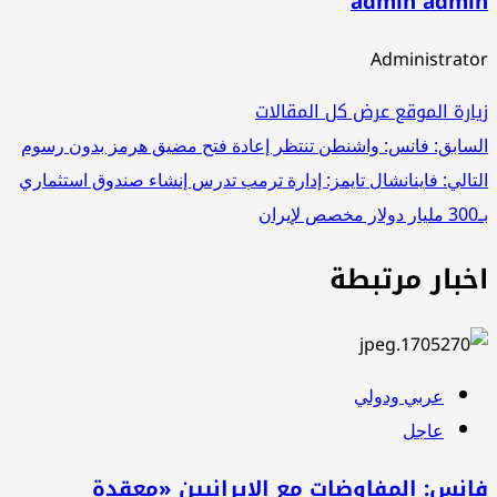
admin admin
Administrator
زيارة الموقع
عرض كل المقالات
تصفّح
السابق:
فانس: واشنطن تنتظر إعادة فتح مضيق هرمز بدون رسوم
التالي:
فاينانشال تايمز: إدارة ترمب تدرس إنشاء صندوق استثماري
المقالات
بـ300 مليار دولار مخصص لإيران
اخبار مرتبطة
عربي ودولي
عاجل
فانس: المفاوضات مع الإيرانيين «معقدة