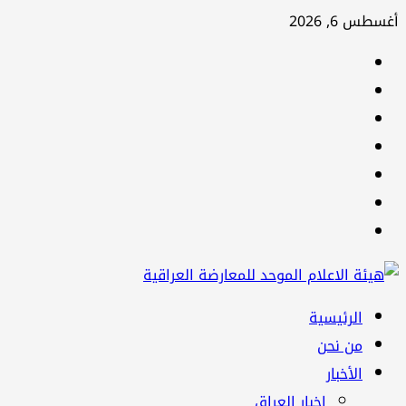
تخطي
أغسطس 6, 2026
إلى
facebook
المحتوى
Twitter
youtube
Linkedin
instagram
snapchat
Telegram
القائمة
الرئيسية
الرئيسية
من نحن
الأخبار
اخبار العراق