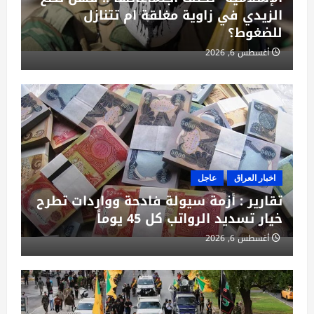
الزيدي في زاوية مغلقة ام تتنازل
للضغوط؟
أغسطس 6, 2026
اخبار العراق
عاجل
تقارير : أزمة سيولة فادحة وواردات تطرح
خيار تسديد الرواتب كل 45 يوماً
أغسطس 6, 2026