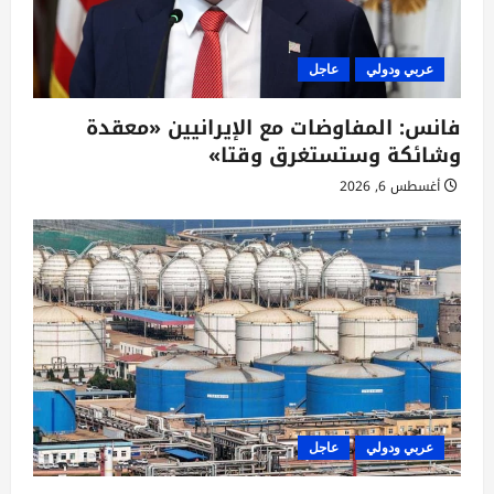
عربي ودولي
عاجل
فانس: المفاوضات مع الإيرانيين «معقدة
وشائكة وستستغرق وقتا»
أغسطس 6, 2026
عربي ودولي
عاجل