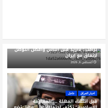
عربي ودولي
عاجل
ترامب : لاأريد قتل الناس وافضل التوصل
لإتفاق مع إيران
أغسطس 6, 2026
اخبار العراق
عاجل
قبل انتهاء المهلة .. “المقاومة
الإسلامية” تكثف اجتماعاتها .. فهل تضع