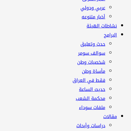
عربي ودولي
أخبار متنوعه
نشاطات الهيئة
البرامج
حدث وتعليق
سوالف سومر
شخصيات وطن
مأساة وطن
فقط في العراق
حديث الساعة
محكمة الشعب
ملفات سوداء
مقالات
دراسات وأبحاث