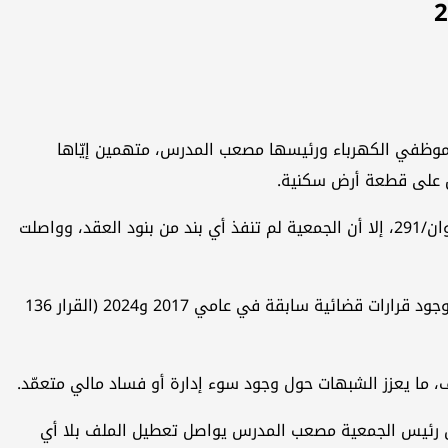
موظفي الكهرباء ورئيسها مصعب المدرس، متهمين إيّاها
وبحسب الشكوى، فإن الموظفين دفعوا مبالغهم وفق عقود رسمية للحصول على قطع الأراضي في منطقتي الكاظمية/291 والنهروان/291، إلا أن الجمعية لم تنفذ أي بند من بنود العقد، وواصلت
وأشار المشتكون إلى أن الجمعية مارست سياسة المماطلة والتسويف، رافضة إعادة المبالغ أو تحديد موعد للتسليم، على الرغم من وجود قرارات قضائية سابقة في عامي 2017 و2024 (القرار 136
 أن رئيس الجمعية مصعب المدرس يواصل تعطيل الملف بلا أي