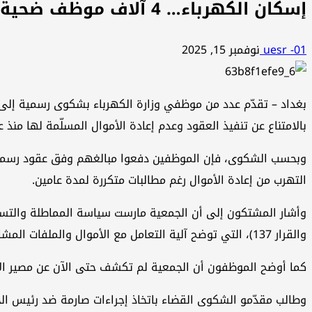
إسكان الكهرباء… 4 آلاف موظف ضحية جمعية تمتنع عن إعادة الأموال منذ 2021
uesr -01
نوفمبر 15, 2025
بغداد – تقدّم عدد من موظفي وزارة الكهرباء بشكوى رسمية إلى
بالامتناع عن تنفيذ العقود وعدم إعادة الأموال المسلّمة لها منذ عام 2021، رغم قيام كل موظف بدفع 10 ملايين دينار مقابل الحصول على قطعة أرض
التهرب من إعادة الأموال رغم مطالبات متكررة لمدة عامين.
والقرار 137)، التي توضح آلية التعامل مع الأموال والملفات المشابهة.
كما أوضح الموظفون أن الجمعية لم تكشف حتى الآن عن مصير الأموال المودعة في صندوقها، والتي تخص
وطالب مقدّمو الشكوى القضاء باتخاذ إجراءات صارمة ضد رئيس ال