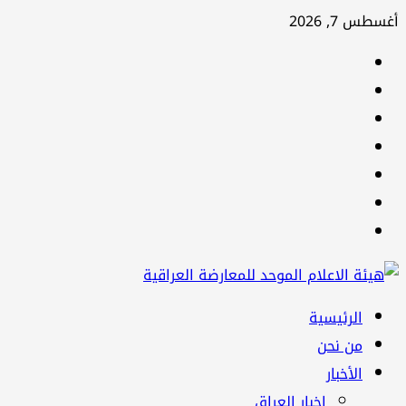
تخطي
أغسطس 7, 2026
إلى
facebook
المحتوى
Twitter
youtube
Linkedin
instagram
snapchat
Telegram
القائمة
الرئيسية
الرئيسية
من نحن
الأخبار
اخبار العراق