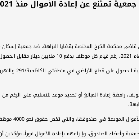
 قاضي محكمة الكرخ المختصة بقضايا النزاهة، ضد جمعية إسكان 
 سكنية.
 حقوق نحو 4000 موظف، ما يعزز الشبهات حول وجود سوء إدارة أو فساد مالي متعمّد.
جمعية وأعضاء الصندوق، وإلزامهم بإعادة الأموال فوراً، مؤكدين