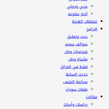
عربي ودولي
أخبار متنوعه
نشاطات الهيئة
البرامج
حدث وتعليق
سوالف سومر
شخصيات وطن
مأساة وطن
فقط في العراق
حديث الساعة
محكمة الشعب
ملفات سوداء
مقالات
دراسات وأبحاث