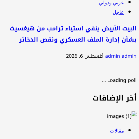
عربي ودولي
عاجل
البيت الأبيض ينفي استياء ترامب من هيغسيث
بشأن إدارة الملف العسكري ونقص الذخائر
admin admin
أغسطس 6, 2026
Loading poll ...
أخر الإضافات
مقالات