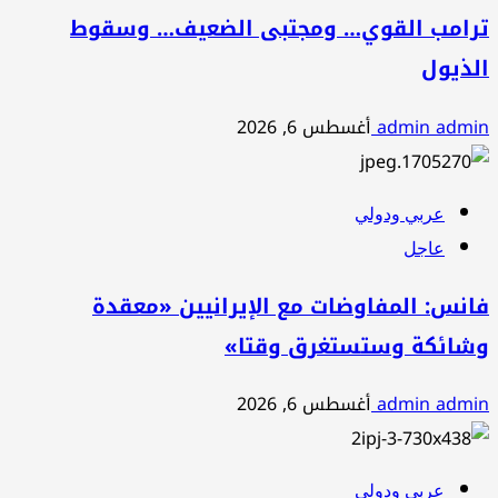
ترامب القوي… ومجتبى الضعيف… وسقوط
الذيول
admin admin
أغسطس 6, 2026
عربي ودولي
عاجل
فانس: المفاوضات مع الإيرانيين «معقدة
وشائكة وستستغرق وقتا»
admin admin
أغسطس 6, 2026
عربي ودولي