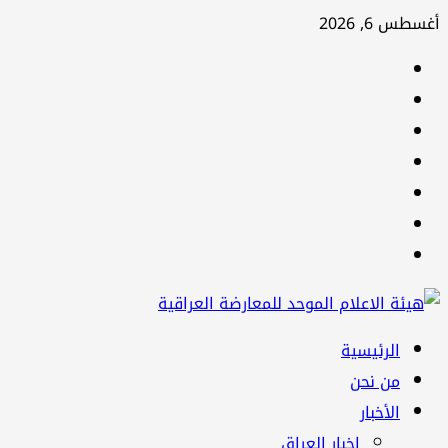
تخطي
أغسطس 6, 2026
إلى
facebook
المحتوى
Twitter
youtube
Linkedin
instagram
snapchat
Telegram
القائمة
الرئيسية
الرئيسية
من نحن
الأخبار
اخبار العراق