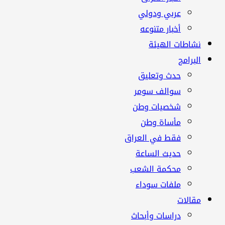
عربي ودولي
أخبار متنوعه
نشاطات الهيئة
البرامج
حدث وتعليق
سوالف سومر
شخصيات وطن
مأساة وطن
فقط في العراق
حديث الساعة
محكمة الشعب
ملفات سوداء
مقالات
دراسات وأبحاث