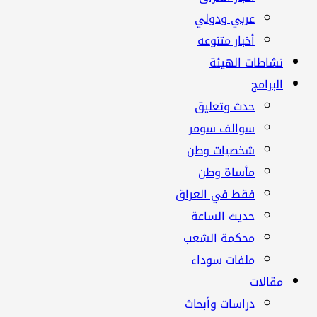
عربي ودولي
أخبار متنوعه
نشاطات الهيئة
البرامج
حدث وتعليق
سوالف سومر
شخصيات وطن
مأساة وطن
فقط في العراق
حديث الساعة
محكمة الشعب
ملفات سوداء
مقالات
دراسات وأبحاث