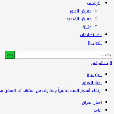
الأرشيف
معرض الصور
معرض الفيديو
وثائق
الاستطلاعات
اتصل بنا
البحث
عن:
البث المباشر
الرئيسية
اخبار العراق
ارتفاع أسعار النفط عالمياً ومخاوف من استهداف السفن ف
اخبار العراق
عاجل