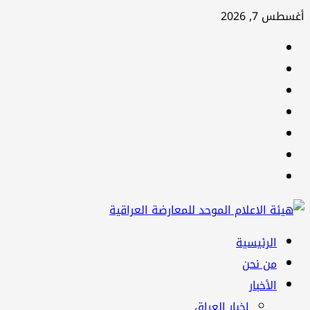
تخطي
أغسطس 7, 2026
إلى
facebook
المحتوى
Twitter
youtube
Linkedin
instagram
snapchat
Telegram
القائمة
الرئيسية
الرئيسية
من نحن
الأخبار
اخبار العراق