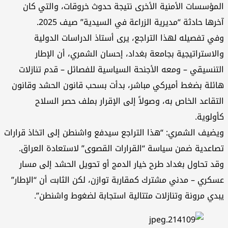
المؤسسات الأمنية الأخرى نتيجة حدوث خروقات، والتي كان
آخرها حادثة “مديرية الزراعة في السيدية” صيف 2025.
وفي تفصيله لهذا التراجع، يرى أستاذ الدراسات الدولية
والاستراتيجية بجامعة بغداد، إحسان الشمري، أن الإطار
التنسيقي – ومعه الأجنحة السياسية للفصائل – قدم تنازلات
هائلة بضغط أميركي مباشر، بدأت بسحب قانون الحشد وقانون
التقاعد الخاص به، وصولاً إلى الإقرار بملف حصر السلاح
كأولوية.
ويضيف الشمري: “هذا التراجع سيدفع واشنطن إلى اتخاذ قرارات
تصاعدية ضمن سياسة “القرارات القصوى” لاستعادة العراق.
وقد تحاول بغداد طرح خيار الدمج أو تحويل الحشد إلى مسار
عسكري – مدني مشترك كمقاربة توازن، لكن الثابت أن “الإطار”
يبدي مرونة وتنازلات متتالية استجابة لضغوط واشنطن”.