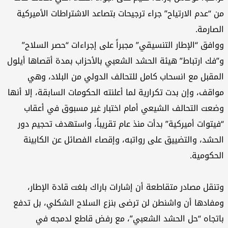
من “عدم الارتياح” جراء ترجيحات بتصاعد الاشتراطات الأميركية
الصارمة.
ووافق “الإطار التنسيقي” مجبراً على إجراءات “حصر السلاح”
و”فك ارتباط” هيئة الحشد الشعبي بالأحزاب بمدة أقصاها أيلول
المقبل مع انسحاب كامل للتحالف الدولي من البلاد، وهي
مواقف، وإن بدت تكرارية لما أعلنته الحكومات السابقة، إلا أنها
وضعت التحالف الشيعي أمام اختبار غير مسبوق في أعقاب
“فيتوات أميركية” بدأت منذ عام تقريباً، واستهدف تحجيم دور
الحشد، والتضييق على رواتبه، وإقصاء الفصائل عن الكابينة
الحكومية.
وتنقل مصادر متقاطعة أن إشارات باراك بلغت قادة الإطار،
ومفادها أن واشنطن لن ترضى بنزع السلاح الشكلي، بل تدفع
باتجاه “حل الحشد الشعبي”، مع رفض قاطع لدمجه في