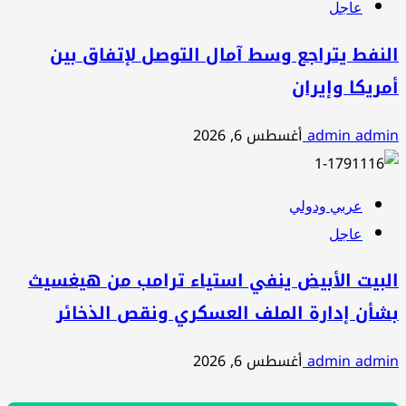
عاجل
النفط يتراجع وسط آمال التوصل لإتفاق بين
أمريكا وإيران
admin admin
أغسطس 6, 2026
عربي ودولي
عاجل
البيت الأبيض ينفي استياء ترامب من هيغسيث
بشأن إدارة الملف العسكري ونقص الذخائر
admin admin
أغسطس 6, 2026