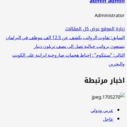
admin admin
Administrator
زيارة الموقع
عرض كل المقالات
تصفّح
السابق:
تفاوت الرواتب يكشف عن 12.5 الف موظف في البرلمان
يتمتعون برواتب خيالية تصل الى نصف تريلون دينار
المقالات
التالي:
“سنتكوم” : إحباط هجمات صاروخية إيرانية على الكويت
والبحرين
اخبار مرتبطة
عربي ودولي
عاجل