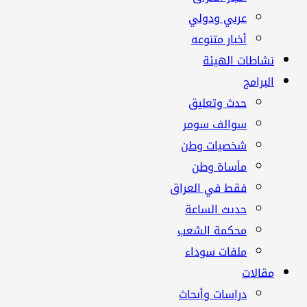
عربي ودولي
أخبار متنوعه
نشاطات الهيئة
البرامج
حدث وتعليق
سوالف سومر
شخصيات وطن
مأساة وطن
فقط في العراق
حديث الساعة
محكمة الشعب
ملفات سوداء
مقالات
دراسات وأبحاث