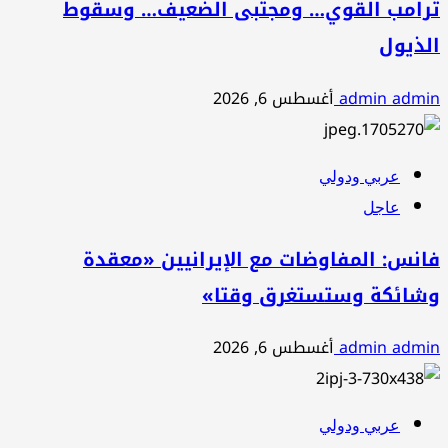
ترامب القوي… ومجتبى الضعيف… وسقوط
الذيول
admin admin
أغسطس 6, 2026
عربي ودولي
عاجل
فانس: المفاوضات مع الإيرانيين «معقدة
وشائكة وستستغرق وقتا»
admin admin
أغسطس 6, 2026
عربي ودولي