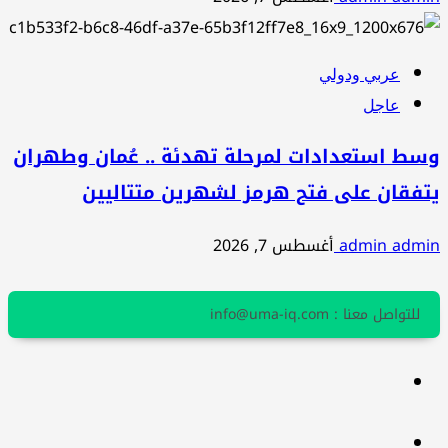
عربي ودولي
عاجل
وسط استعدادات لمرحلة تهدئة .. عُمان وطهران
يتفقان على فتح هرمز لشهرين متتاليين
admin admin
أغسطس 7, 2026
للتواصل معنا : info@uma-iq.com
facebook