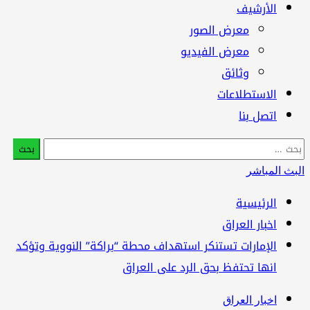
الأرشيف
معرض الصور
معرض الفيديو
وثائق
الاستطلاعات
اتصل بنا
البحث
عن:
البث المباشر
الرئيسية
اخبار العراق
الإمارات تستنكر استهداف محطة “براكة” النووية وتؤكد
انها تحتفظ بحق الرد على العراق
اخبار العراق