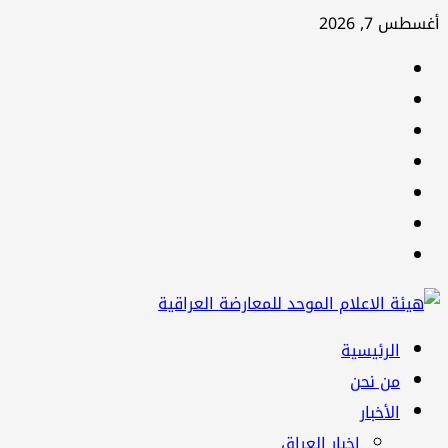
تخطي
أغسطس 7, 2026
إلى
facebook
المحتوى
Twitter
youtube
Linkedin
instagram
snapchat
Telegram
القائمة
الرئيسية
الرئيسية
من نحن
الأخبار
اخبار العراق