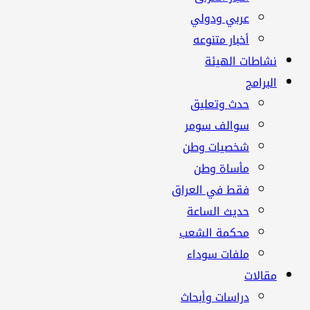
عربي ودولي
أخبار متنوعه
نشاطات الهيئة
البرامج
حدث وتعليق
سوالف سومر
شخصيات وطن
مأساة وطن
فقط في العراق
حديث الساعة
محكمة الشعب
ملفات سوداء
مقالات
دراسات وأبحاث