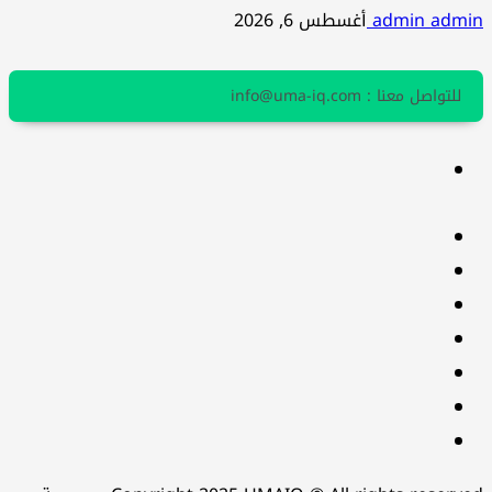
admin admin
أغسطس 6, 2026
للتواصل معنا : info@uma-iq.com
facebook
Twitter
youtube
Linkedin
instagram
snapchat
Telegram