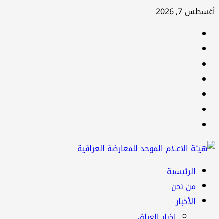
تخطي
أغسطس 7, 2026
إلى
facebook
المحتوى
Twitter
youtube
Linkedin
instagram
snapchat
Telegram
القائمة
الرئيسية
الرئيسية
من نحن
الأخبار
اخبار العراق