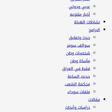
عربي ودولي
أخبار متنوعه
نشاطات الهيئة
البرامج
حدث وتعليق
سوالف سومر
شخصيات وطن
مأساة وطن
فقط في العراق
حديث الساعة
محكمة الشعب
ملفات سوداء
مقالات
دراسات وأبحاث