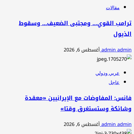
مقالات
ترامب القوي… ومجتبى الضعيف… وسقوط
الذيول
admin admin
أغسطس 6, 2026
عربي ودولي
عاجل
فانس: المفاوضات مع الإيرانيين «معقدة
وشائكة وستستغرق وقتا»
admin admin
أغسطس 6, 2026