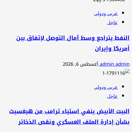
عربي ودولي
عاجل
النفط يتراجع وسط آمال التوصل لإتفاق بين
أمريكا وإيران
admin admin
أغسطس 6, 2026
عربي ودولي
عاجل
البيت الأبيض ينفي استياء ترامب من هيغسيث
بشأن إدارة الملف العسكري ونقص الذخائر