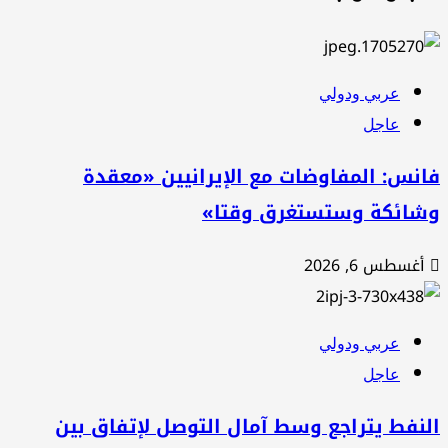
عربي ودولي
عاجل
نس: المفاوضات مع الإيرانيين «معقدة
شائكة وستستغرق وقتا»
أغسطس 6, 2026
عربي ودولي
عاجل
نفط يتراجع وسط آمال التوصل لإتفاق بين