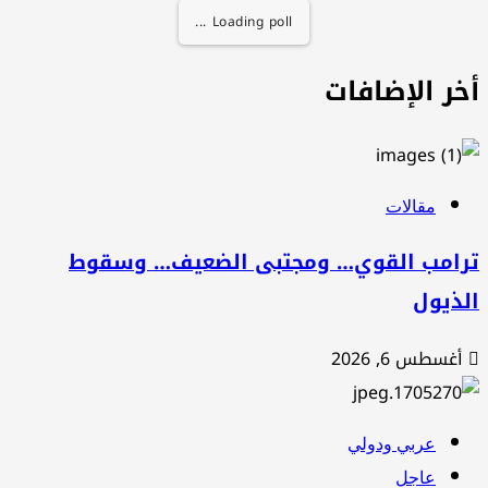
Loading poll ...
خر الإضافات
مقالات
رامب القوي… ومجتبى الضعيف… وسقوط
لذيول
أغسطس 6, 2026
عربي ودولي
عاجل