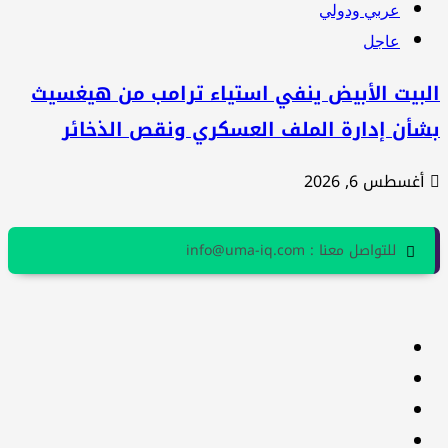
عربي ودولي
عاجل
لبيت الأبيض ينفي استياء ترامب من هيغسيث
شأن إدارة الملف العسكري ونقص الذخائر
أغسطس 6, 2026
للتواصل معنا : info@uma-iq.com
facebook
Twitter
youtube
Linkedin