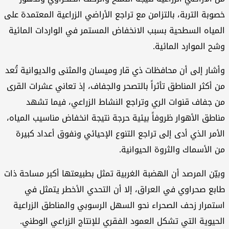
وبة التربة، بالتزامن مع تراجع الأراضي الزراعية المعتمدة على
مياه السطحية بسبب الانخفاض المستمر في الواردات المائية
ح الموارد المائية.
شار إلى أن محافظات ذي قار وميسان والمثنى والديوانية تُعد
 أكثر المناطق تأثراً بالتصحر والجفاف، إذ تعاني عشرات القرى
 جفاف قنوات الري وتراجع النشاط الزراعي، فيما تشهد
اطق الأهوار ظروفاً بيئية حرجة نتيجة انخفاض مناسيب المياه،
أمر الذي أدى إلى تراجع التنوع الإحيائي ونفوق أعداد كبيرة
 الأسماك والثروة الحيوانية.
يّن المرصد أن الهضبة الغربية تمثل بطبيعتها أكبر مساحة ذات
بع صحراوي في العراق، إلا أن التحدي الأخطر يتمثل في
تمرار زحف الصحراء نحو السهل الرسوبي والمناطق الزراعية
حيوية التي تشكل العمود الفقري للإنتاج الزراعي الوطني.