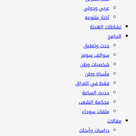
عربي ودولي
أخبار متنوعه
نشاطات الهيئة
البرامج
حدث وتعليق
سوالف سومر
شخصيات وطن
مأساة وطن
فقط في العراق
حديث الساعة
محكمة الشعب
ملفات سوداء
مقالات
دراسات وأبحاث