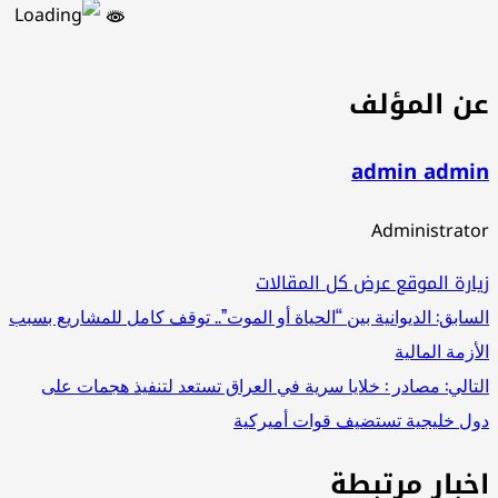
ن المؤلف
admin admi
Administrat
ارة الموقع
عرض كل المقالات
صفّح
سابق:
الديوانية بين “الحياة أو الموت”.. توقف كامل للمشاريع بسبب
أزمة المالية
لمقالات
تالي:
مصادر : خلايا سرية في العراق تستعد لتنفيذ هجمات على
ل خليجية تستضيف قوات أميركية
خبار مرتبطة