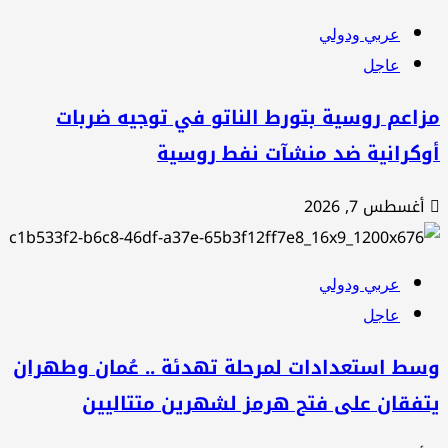
عربي ودولي
عاجل
اعم روسية بتورط الناتو في توجيه ضربات
وكرانية ضد منشآت نفط روسية
أغسطس 7, 2026
عربي ودولي
عاجل
سط استعدادات لمرحلة تهدئة .. عُمان وطهران
تفقان على فتح هرمز لشهرين متتاليين