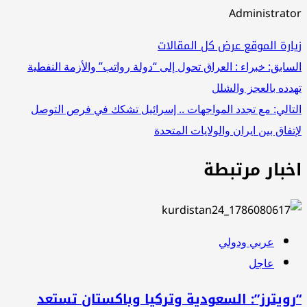
Administrat
ارة الموقع
عرض كل المقالات
صفّح
سابق:
خبراء : العراق تحول إلى “دولة رواتب” والأزمة النفطية
دده بالعجز والشلل
لمقالات
تالي:
مع تجدد المواجهات .. إسرائيل تشكك في فرص التوصل
تفاق بين ايران والولايات المتحدة
خبار مرتبطة
عربي ودولي
عاجل
ويترز”: السعودية وتركيا وباكستان تستعد