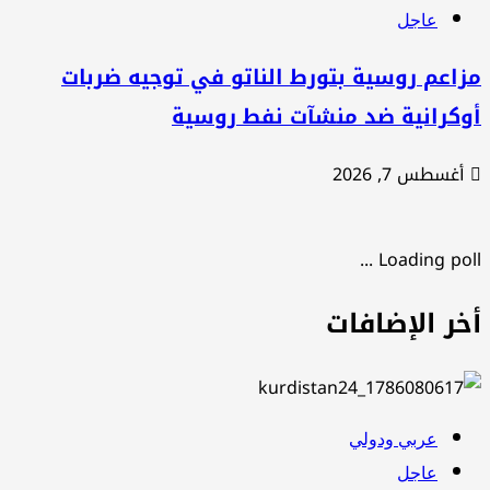
عاجل
اعم روسية بتورط الناتو في توجيه ضربات
وكرانية ضد منشآت نفط روسية
أغسطس 7, 2026
Loading poll .
خر الإضافات
عربي ودولي
عاجل