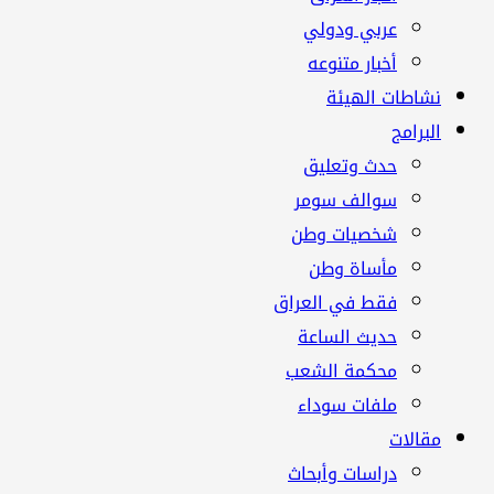
عربي ودولي
أخبار متنوعه
نشاطات الهيئة
البرامج
حدث وتعليق
سوالف سومر
شخصيات وطن
مأساة وطن
فقط في العراق
حديث الساعة
محكمة الشعب
ملفات سوداء
مقالات
دراسات وأبحاث