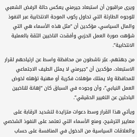
رى مراقبون أن استبعاد جيرمني يعكس حالة الرفض الشعبي
وجوه الطارئة التي تحاول ركوب الموجة الانتخابية عبر النفوذ
لمال السياسي، مؤكدين أن “مثل هذه الأسماء هي التي
ّهت صورة العمل الحزبي وأفقدت الناخبين الثقة بالعملية
انتخابية”.
 جهتهم، عبّر ناشطون من محافظة واسط عن ارتياحهم لقرار
استبعاد، مؤكدين أن “جيرمني لا يمثل الطيف الاجتماعي
محافظة ولا يمتلك مؤهلات فكرية أو مهنية تؤهله لخوض
عمل النيابي”، وأن وجوده في السباق كان “إهانة للناخبين
باحثين عن التغيير الحقيقي”.
أتي هذا القرار وسط دعوات متزايدة لتشديد الرقابة على
ايير الترشيح، ومنع الأسماء التي تعتمد على النفوذ الشخصي
لعلاقات السياسية من الدخول في المنافسة على حساب