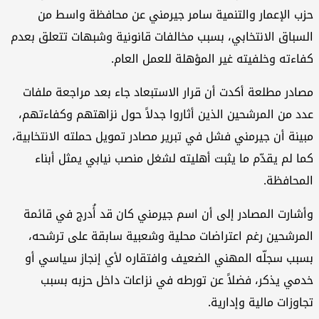
ب الإعمار والتنمية سامر جيرمني عن محافظة واسط من
سباق الانتخابي، بسبب مخالفات قانونية وشبهات تتعلق بعدم
اءته وخلفيته غير المؤهلة للعمل العام.
ادر مطلعة أكدت أن قرار الاستبعاد جاء بعد مراجعة ملفات
د من المرشحين الذين أثاروا جدلاً حول نزاهتهم وكفاءتهم،
ينة أن جيرمني فشل في تبرير مصادر تمويل حملته الانتخابية،
ا لم يقدّم ما يثبت أهليته لشغل منصب نيابي يمثل أبناء
محافظة.
شارت المصادر إلى أن اسم جيرمني كان قد أُدرج في قائمة
مرشحين رغم اعتراضات محلية وشعبية سابقة على ترشحه،
بب سجلّه المهني الضعيف وافتقاره لأي إنجاز سياسي أو
مي يذكر، فضلاً عن تورطه في نزاعات داخل حزبه بسبب
اوزات مالية وإدارية.