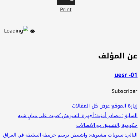
Print
ن المؤلف
uesr -
Subscrib
ارة الموقع
عرض كل المقالات
صفّح
سابق:
مصادر أمنية: أجهزة التشويش نُصبت على مبانٍ شبه
ومية بالتنسيق مع الاتصالات
لمقالات
تالي:
تسويات مشبوهة: واشنطن ترسم خريطة السلطة في العراق