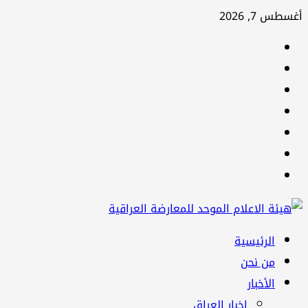
تخطي
أغسطس 7, 2026
إلى
facebook
المحتوى
Twitter
youtube
Linkedin
instagram
snapchat
Telegram
القائمة
الرئيسية
الرئيسية
من نحن
الأخبار
اخبار العراق