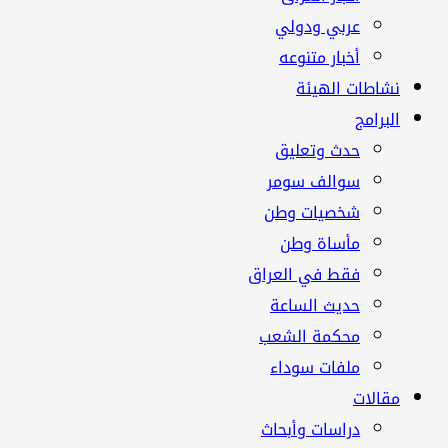
عربي ودولي
أخبار متنوعه
نشاطات الهيئة
البرامج
حدث وتعليق
سوالف سومر
شخصيات وطن
مأساة وطن
فقط في العراق
حديث الساعة
محكمة الشعب
ملفات سوداء
مقالات
دراسات وأبحاث