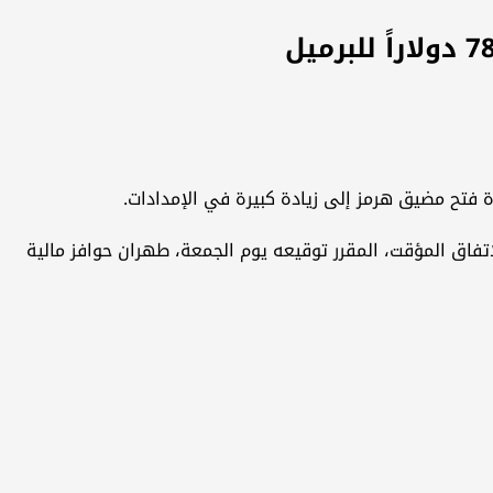
 للبرميل، فيما تراجع خام غرب تكساس الوسيط بالنسبة نفسها إلى قرب 75 دولاراً. ويمنح الاتفاق المؤقت، المقرر توقيعه يوم الجمعة، طهران حوافز مالية