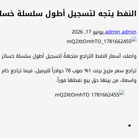
النفط يتجه لتسجيل أطول سلسلة خسائر في 10 شهور وخام برنت يتراجع الى 78 دول
admin admin
يونيو 17, 2026
واصلت أسعار النفط التراجع متجهةً لتسجيل أطول سلسلة خسائر في 10 شهور، وسط توقعات بأن يؤدي اتفاق أميركي إيراني لإعادة فتح مضيق هرمز إلى زيادة كبيرة في ا
واسعة، من بينها حق بيع نفطها فوراً.