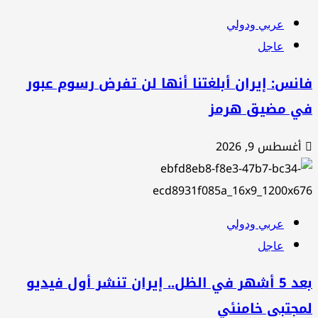
عربي ودولي
عاجل
نس: إيران أبلغتنا أنها لن تفرض رسوم عبور
ي مضيق هرمز
أغسطس 9, 2026
عربي ودولي
عاجل
بعد 5 أشهر في الظل.. إيران تنشر أول فيديو
مجتبى خامنئي