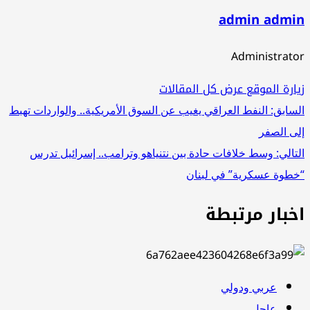
admin admi
Administrat
ارة الموقع
عرض كل المقالات
صفّح
سابق:
النفط العراقي يغيب عن السوق الأمريكية.. والواردات تهبط
ى الصفر
لمقالات
تالي:
وسط خلافات حادة بين نتنياهو وترامب.. إسرائيل تدرس
طوة عسكرية” في لبنان
خبار مرتبطة
عربي ودولي
عاجل