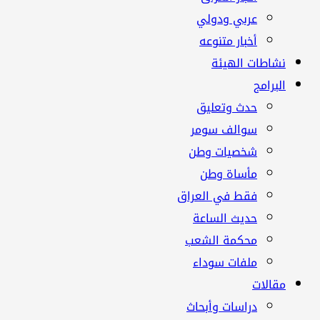
عربي ودولي
أخبار متنوعه
نشاطات الهيئة
البرامج
حدث وتعليق
سوالف سومر
شخصيات وطن
مأساة وطن
فقط في العراق
حديث الساعة
محكمة الشعب
ملفات سوداء
مقالات
دراسات وأبحاث