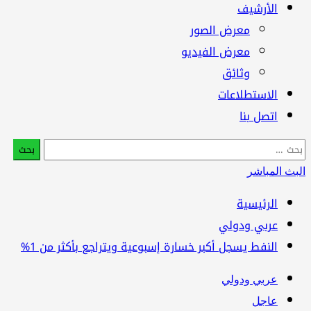
الأرشيف
معرض الصور
معرض الفيديو
وثائق
الاستطلاعات
اتصل بنا
البحث
عن:
البث المباشر
الرئيسية
عربي ودولي
النفط يسجل أكبر خسارة إسبوعية ويتراجع بأكثر من 1%
عربي ودولي
عاجل