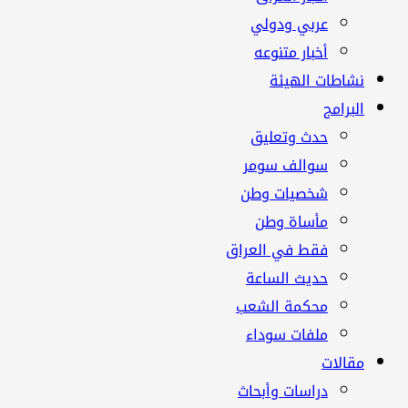
عربي ودولي
أخبار متنوعه
نشاطات الهيئة
البرامج
حدث وتعليق
سوالف سومر
شخصيات وطن
مأساة وطن
فقط في العراق
حديث الساعة
محكمة الشعب
ملفات سوداء
مقالات
دراسات وأبحاث