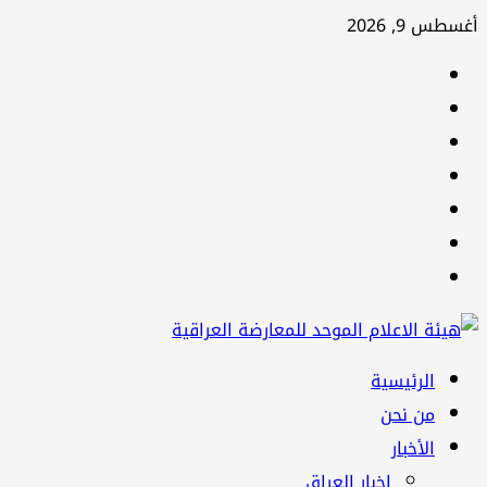
تخطي
أغسطس 9, 2026
إلى
facebook
المحتوى
Twitter
youtube
Linkedin
instagram
snapchat
Telegram
القائمة
الرئيسية
الرئيسية
من نحن
الأخبار
اخبار العراق