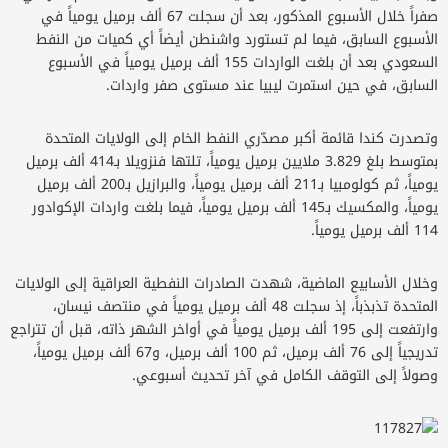
صفراً خلال الأسبوع المذكور، بعد أن سجلت 67 ألف برميل يومياً في
لأسبوع السابق، فيما لم تستورد واشنطن أيضاً أي كميات من النفط
السعودي بعد أن بلغت الواردات 155 ألف برميل يومياً في الأسبوع
لسابق، في حين استمرت ليبيا عند مستوى صفر واردات.
تصدرت كندا قائمة أكبر مصدّري النفط الخام إلى الولايات المتحدة
بمتوسط بلغ 3.829 ملايين برميل يومياً، تلتها فنزويلا بـ414 ألف برميل
يومياً، ثم كولومبيا بـ211 ألف برميل يومياً، والبرازيل بـ200 ألف برميل
يومياً، والمكسيك بـ145 ألف برميل يومياً، فيما بلغت واردات الإكوادور
ف برميل يومياً.
خلال الأسابيع الماضية، شهدت الصادرات النفطية العراقية إلى الولايات
المتحدة تذبذباً، إذ سجلت 48 ألف برميل يومياً في منتصف نيسان،
وارتفعت إلى 195 ألف برميل يومياً في أواخر الشهر ذاته، قبل أن تتراجع
تدريجياً إلى 76 ألف برميل، ثم 100 ألف برميل، و67 ألف برميل يومياً،
صولاً إلى التوقف الكامل في آخر تحديث أسبوعي.