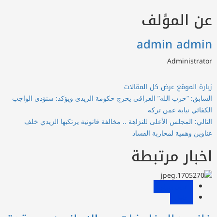
ن المؤلف
admin admi
Administrato
يارة الموقع
عرض كل المقالات
صفّح
لسابق:
“حزب الله” العراقي يحرج حكومة الزيدي ويؤكد: سنؤدي الواجب
لمقالات
لكفائي نيابة عمن تركه
تالي:
المجلس الأعلى للنزاهة .. مخالفة قانونية يرتكبها الزيدي خلف
ناوين وهمية لمحاربة الفساد
خبار مرتبطة
عربي ودولي
عاجل