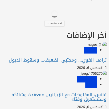
Loading poll ...
خر الإضافات
مقالات
رامب القوي… ومجتبى الضعيف… وسقوط الذيول
أغسطس 6, 2026
عربي ودولي
عاجل
انس: المفاوضات مع الإيرانيين «معقدة وشائكة
ستستغرق وقتا»
أغسطس 6, 2026