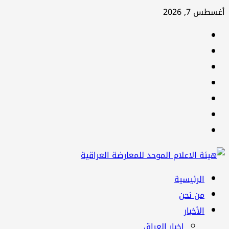
تخطي
أغسطس 7, 2026
إلى
facebook
المحتوى
Twitter
youtube
Linkedin
instagram
snapchat
Telegram
القائمة
الرئيسية
الرئيسية
من نحن
الأخبار
اخبار العراق