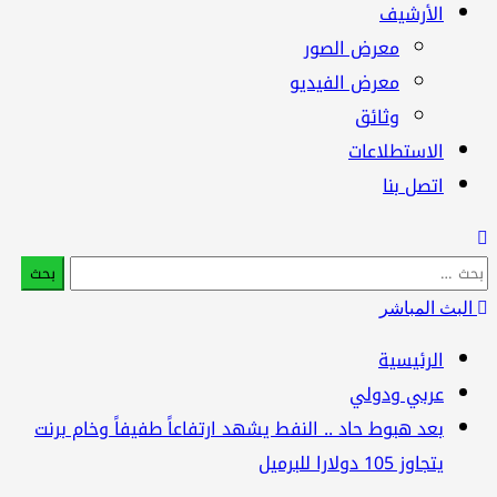
الأرشيف
معرض الصور
معرض الفيديو
وثائق
الاستطلاعات
اتصل بنا
بحث
:
البث المباشر
الرئيسية
عربي ودولي
بعد هبوط حاد .. النفط يشهد ارتفاعاً طفيفاً وخام برنت
يتجاوز 105 دولارا للبرميل