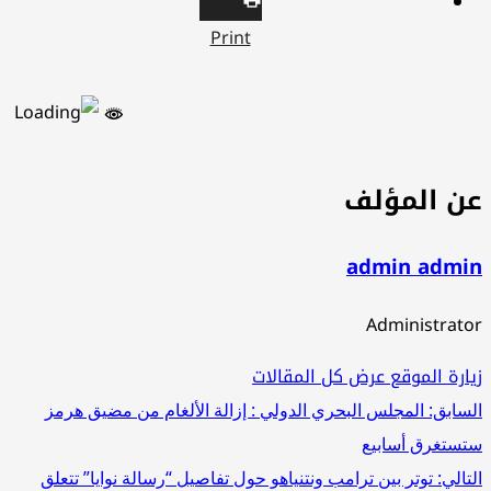
Print
ن المؤلف
admin admi
Administrat
ارة الموقع
عرض كل المقالات
صفّح
سابق:
المجلس البحري الدولي : إزالة الألغام من مضيق هرمز
ستغرق أسابيع
لمقالات
تالي:
توتر بين ترامب ونتنياهو حول تفاصيل “رسالة نوايا” تتعلق