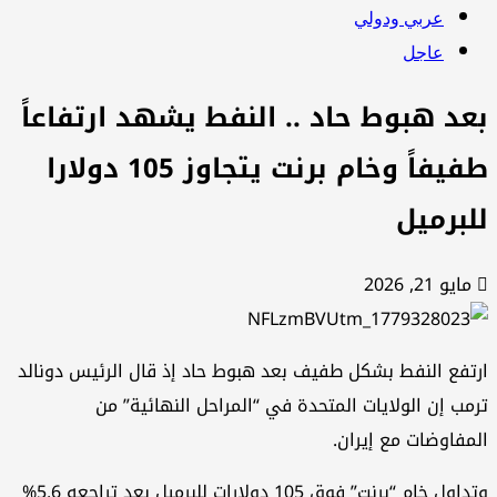
عربي ودولي
عاجل
عد هبوط حاد .. النفط يشهد ارتفاعاً
طفيفاً وخام برنت يتجاوز 105 دولارا
لبرميل
مايو 21, 2026
تفع النفط بشكل طفيف بعد هبوط حاد إذ قال الرئيس دونالد
مب إن الولايات المتحدة في “المراحل النهائية” من
مفاوضات مع إيران.
وتداول خام “برنت” فوق 105 دولارات للبرميل بعد تراجعه 5.6%