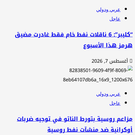
عربي ودولي
عاجل
“كليبر”: 6 ناقلات نفط خام فقط غادرت مضيق
رمز هذا الأسبوع
أغسطس 7, 2026
عربي ودولي
عاجل
اعم روسية بتورط الناتو في توجيه ضربات
وكرانية ضد منشآت نفط روسية