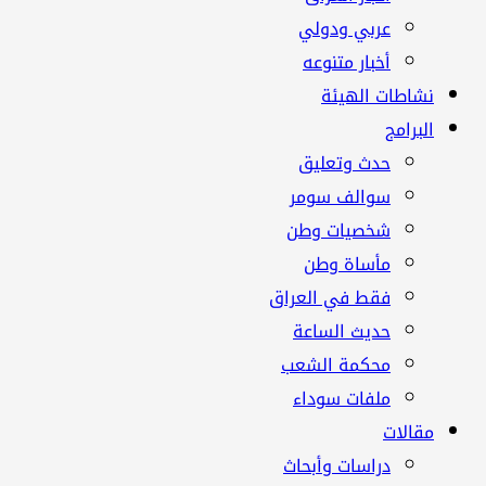
عربي ودولي
أخبار متنوعه
نشاطات الهيئة
البرامج
حدث وتعليق
سوالف سومر
شخصيات وطن
مأساة وطن
فقط في العراق
حديث الساعة
محكمة الشعب
ملفات سوداء
مقالات
دراسات وأبحاث