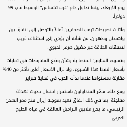
يوم الأربعاء، بينما تداول خام “غرب تكساس” الوسيط قرب 99
لاراً.
ثارت تصريحات ترمب للصحفيين آمالاً بالتوصل إلى اتفاق بين
شنطن وطهران، من شأنه أن يؤدي إلى استئناف قريب
دفقات الطاقة عبر مضيق هرمز الحيوي.
سببت العناوين المتضاربة بشأن وضع المفاوضات في تقلبات
بأسعار النفط هذا الأسبوع، ولا تزال الأسعار أعلى بأكثر من 40%
ارنة بمستواها عندما بدأت الحرب في نهاية فبراير.
ع ذلك، سعّر المتداولون باستمرار احتمال حدوث تهدئة
اجئة، بما في ذلك اتفاق تعيد بموجبه إيران فتح ممر الشحن
رئيسي، ما يحرر ملايين البراميل العالقة في مياه الخليج
عربي