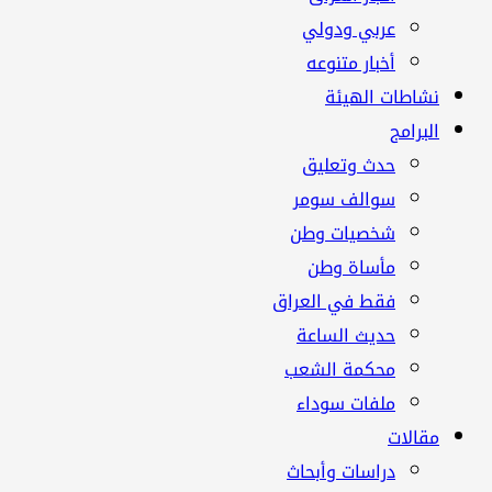
عربي ودولي
أخبار متنوعه
نشاطات الهيئة
البرامج
حدث وتعليق
سوالف سومر
شخصيات وطن
مأساة وطن
فقط في العراق
حديث الساعة
محكمة الشعب
ملفات سوداء
مقالات
دراسات وأبحاث