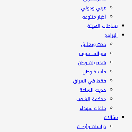
عربي ودولي
أخبار متنوعه
نشاطات الهيئة
البرامج
حدث وتعليق
سوالف سومر
شخصيات وطن
مأساة وطن
فقط في العراق
حديث الساعة
محكمة الشعب
ملفات سوداء
مقالات
دراسات وأبحاث