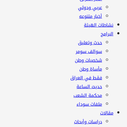
عربي ودولي
أخبار متنوعه
نشاطات الهيئة
البرامج
حدث وتعليق
سوالف سومر
شخصيات وطن
مأساة وطن
فقط في العراق
حديث الساعة
محكمة الشعب
ملفات سوداء
مقالات
دراسات وأبحاث