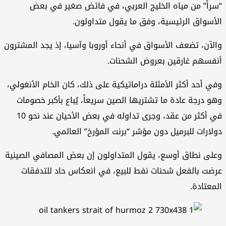
راً” من مياه الخليج العربي، في فائض صغير في بعض
أسواق الرئيسية، وفق ما يقول متداولون.
لآن، تضعف الأسواق في أنحاء أوروبا وآسيا، إذ يجد المشترون
فسهم غارقين بعروض الشحنات.
ي أحد أكثر الأمثلة دراماتيكية على ذلك، كان الخام الأنغولي،
و درجة عادة ما تشتريها الصين سريعاً، يُباع بأكبر خصومات
في أكثر من عقد، وجرى تداوله في بعض الأحيان عند نحو 10
لارات للبرميل دون مؤشر “برنت المؤرخ” العالمي.
لى نطاق أوسع، يقول المتداولون إن بعض المصافي الصينية
ضت بالفعل شحنات نفط للبيع، في انعكاس حاد للتدفقات
معتادة.