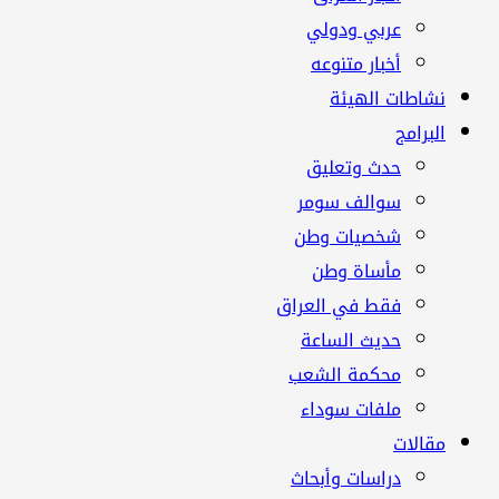
عربي ودولي
أخبار متنوعه
نشاطات الهيئة
البرامج
حدث وتعليق
سوالف سومر
شخصيات وطن
مأساة وطن
فقط في العراق
حديث الساعة
محكمة الشعب
ملفات سوداء
مقالات
دراسات وأبحاث