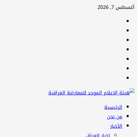
تخطي
أغسطس 7, 2026
إلى
facebook
المحتوى
Twitter
youtube
Linkedin
instagram
snapchat
Telegram
القائمة
الرئيسية
الرئيسية
من نحن
الأخبار
اخبار العراق