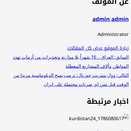
عن المؤلف
admin admin
Administrator
زيارة الموقع
عرض كل المقالات
تصفّح
السابق:
العراق .. 16 شهراً بلا موازنة وتحذيرات من أزمات تهدد
المواطن وآلاف المشاريع المعطلة
المقالات
التالي:
وول ستريت جورنال: ترمب يمنح الدبلوماسية مزيدا من
الوقت قبل شن اي ضربات محتملة على ايران
اخبار مرتبطة