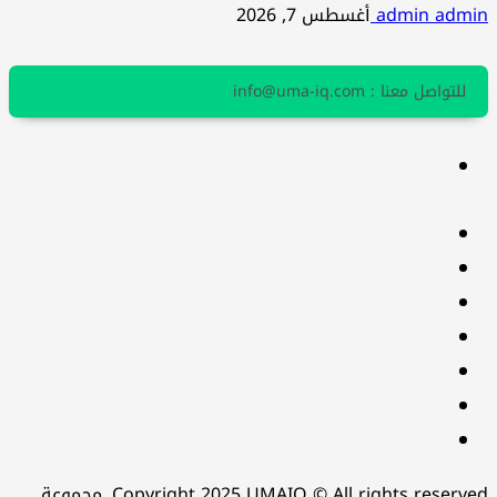
admin admin
أغسطس 7, 2026
للتواصل معنا : info@uma-iq.com
facebook
Twitter
youtube
Linkedin
instagram
snapchat
Telegram
Copyright 2025 UMAIO © All rights reserved. مجموعة