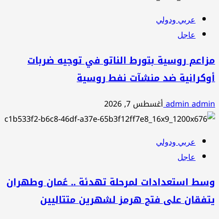
عربي ودولي
عاجل
مزاعم روسية بتورط الناتو في توجيه ضربات
أوكرانية ضد منشآت نفط روسية
admin admin
أغسطس 7, 2026
عربي ودولي
عاجل
وسط استعدادات لمرحلة تهدئة .. عُمان وطهران
يتفقان على فتح هرمز لشهرين متتاليين