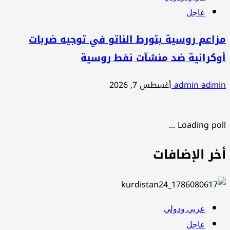
عاجل
مزاعم روسية بتورط الناتو في توجيه ضربات
أوكرانية ضد منشآت نفط روسية
admin admin
أغسطس 7, 2026
Loading poll ...
أخر الإضافات
عربي ودولي
عاجل