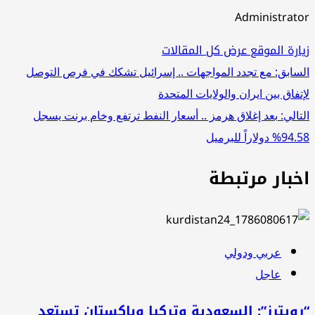
Administrator
زيارة الموقع
عرض كل المقالات
تصفّح
السابق:
مع تجدد المواجهات .. إسرائيل تشكك في فرص التوصل
لإتفاق بين ايران والولايات المتحدة
المقالات
التالي:
بعد إغلاق هرمز .. أسعار النفط ترتفع وخام برنت يسجل
94.58% دولاراً للبرميل
اخبار مرتبطة
عربي ودولي
عاجل
“رويترز”: السعودية وتركيا وباكستان تستعد