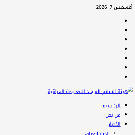
تخطي
أغسطس 7, 2026
إلى
facebook
المحتوى
Twitter
youtube
Linkedin
instagram
snapchat
Telegram
القائمة
الرئيسية
الرئيسية
من نحن
الأخبار
اخبار العراق