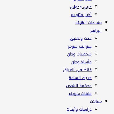
عربي ودولي
أخبار متنوعه
نشاطات الهيئة
البرامج
حدث وتعليق
سوالف سومر
شخصيات وطن
مأساة وطن
فقط في العراق
حديث الساعة
محكمة الشعب
ملفات سوداء
مقالات
دراسات وأبحاث