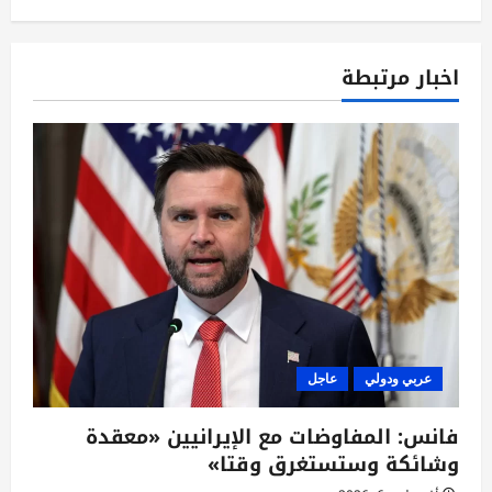
ل
م
اخبار مرتبطة
ق
ا
ل
ا
ت
عربي ودولي
عاجل
فانس: المفاوضات مع الإيرانيين «معقدة
وشائكة وستستغرق وقتا»