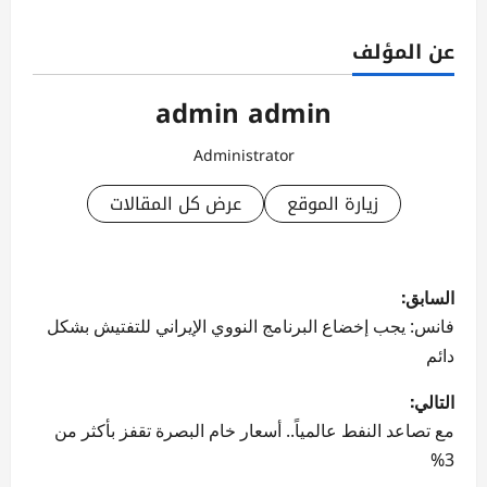
عن المؤلف
admin admin
Administrator
زيارة الموقع
عرض كل المقالات
ت
السابق:
ص
فانس: يجب إخضاع البرنامج النووي الإيراني للتفتيش بشكل
دائم
فّ
التالي:
ح
مع تصاعد النفط عالمياً.. أسعار خام البصرة تقفز بأكثر من
ا
3%