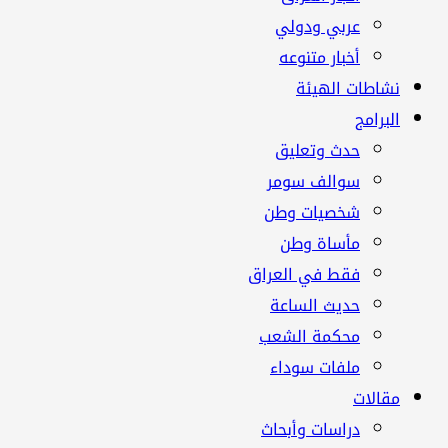
عربي ودولي
أخبار متنوعه
نشاطات الهيئة
البرامج
حدث وتعليق
سوالف سومر
شخصيات وطن
مأساة وطن
فقط في العراق
حديث الساعة
محكمة الشعب
ملفات سوداء
مقالات
دراسات وأبحاث