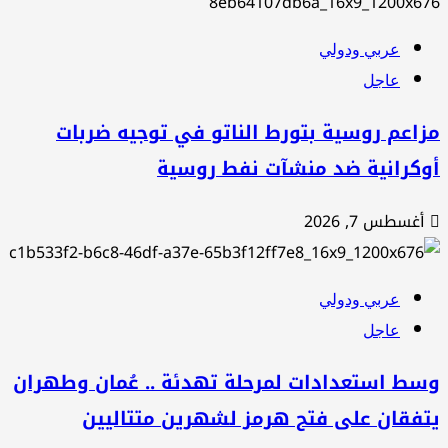
عربي ودولي
عاجل
اعم روسية بتورط الناتو في توجيه ضربات
وكرانية ضد منشآت نفط روسية
أغسطس 7, 2026
عربي ودولي
عاجل
سط استعدادات لمرحلة تهدئة .. عُمان وطهران
تفقان على فتح هرمز لشهرين متتاليين