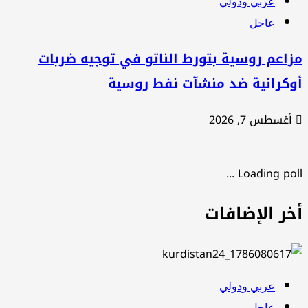
عربي ودولي
عاجل
اعم روسية بتورط الناتو في توجيه ضربات
وكرانية ضد منشآت نفط روسية
أغسطس 7, 2026
Loading poll .
خر الإضافات
عربي ودولي
عاجل