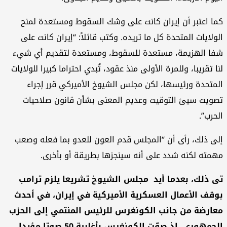
ا اعتبر أن إيران كانت على وشك السقوط ومستعدة لمنح
ولايات المتحدة كل ما تريده. وكتب قائلاً: “إيران كانت على
ا الهزيمة، مستعدة للسقوط، ومستعدة لتقديم أي شيء
ا تقريبا، وللمرة الأولى منذ عقود، تُبدي احتراما كبيرا للولايات
متحدة ورئيسها، لكن مجلس الشيوخ الأميركي قرر إجراء
ويت سيئ التوقيت وعديم المعنى بشأن قانون صلاحيات
حرب”.
ى ذلك، رأى أن “المجلس قدم العون للعدو بما فعله وصعب
مته لكنه شدد على أنه سينجزها بطريقة أو بأخرى.
 ذلك، بعدما أيد مجلس الشيوخ تشريعا يلزم ترامب
قف الأعمال العسكرية الأميركية في إيران، في أحدث
ارضة من جانب الكونغرس للرئيس المنتمي إلى الحزب
الجمهوري. إذ صوّت الكونغرس بأغلبية 50 صوتا مؤيدا