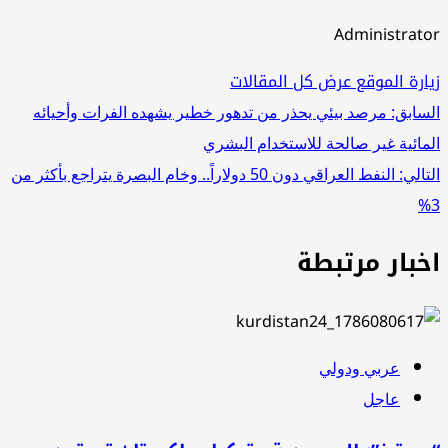
Administrat
ارة الموقع
عرض كل المقالات
صفّح
سابق:
مرصد بيئي يحذر من تدهور خطير يشهده الفرات وأحيائه
مائية غير صالحة للاستخدام البشري
لمقالات
تالي:
النفط العراقي دون 50 دولاراً.. وخام البصرة يتراجع بأكثر من
خبار مرتبطة
عربي ودولي
عاجل