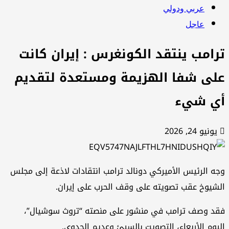
عربي ودولي
عاجل
رامب ينتقد الكونغرس : إيران كانت
لى شفا الهزيمة ومستعدة لتقديم
ي شيء
يونيو 24, 2026
ه الرئيس الأميركي دونالد ترامب انتقادات لاذعة إلى مجلس
شيوخ عقب تصويته على وقف الحرب على إيران.
د وصف ترامب في منشور على منصته “تروث سوشيال”،
يوم الأربعاء، التصويت بالسيئ وعديم الجدوى.