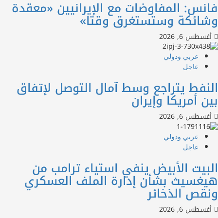
س: المفاوضات مع الإيرانيين «معقدة
ائكة وستستغرق وقتا»
س 6, 2026
عربي ودولي
عاجل
فط يتراجع وسط آمال التوصل لإتفاق
 أمريكا وإيران
س 6, 2026
عربي ودولي
عاجل
يت الأبيض ينفي استياء ترامب من
سيث بشأن إدارة الملف العسكري
ص الذخائر
س 6, 2026