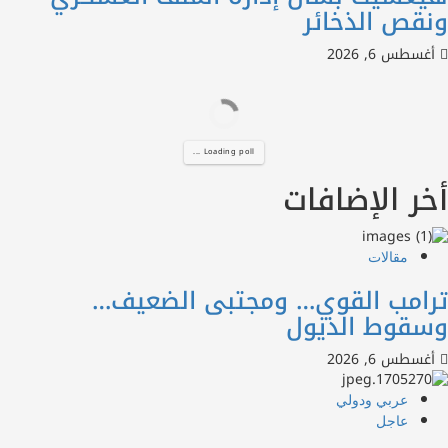
ص الذخائر
س 6, 2026
Loading poll ...
ر الإضافات
مقالات
امب القوي… ومجتبى الضعيف…
قوط الذيول
س 6, 2026
عربي ودولي
عاجل