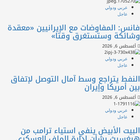
عربي ودولي
عاجل
س: المفاوضات مع الإيرانيين «معقدة
ائكة وستستغرق وقتا»
س 6, 2026
عربي ودولي
عاجل
فط يتراجع وسط آمال التوصل لإتفاق
 أمريكا وإيران
س 6, 2026
عربي ودولي
عاجل
يت الأبيض ينفي استياء ترامب من
سيث بشأن إدارة الملف العسكري