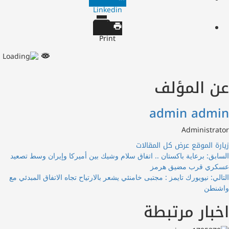
Linkedin
Print
 المؤلف
admin adm
Administr
ة الموقع
عرض كل المقالات
فّح
بق:
برعاية باكستان .. اتفاق سلام وشيك بين أميركا وإيران وسط تصعيد
مقالات
ي قرب مضيق هرمز
ي:
نيويورك تايمز : مجتبى خامنئي يشعر بالارتياح تجاه الاتفاق المبدئي مع
طن
بار مرتبطة