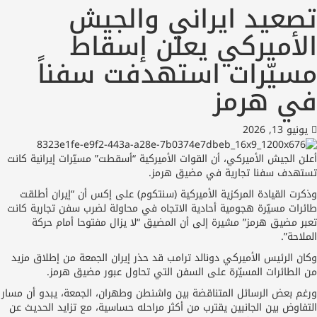
عيد ايراني والجيش
أميركي يعلن إسقاط
يّرات استهدفت سفناً
 هرمز
1, 2026
الجيش الأميركي، أن القوات الأميركية “أسقطت” مسيّرات إيرانية كانت
دف سفنا تجارية في مضيق هرمز.
 القيادة المركزية الأميركية (سنتكوم) على إكس أن “إيران أطلقت
ات مسيّرة هجومية أحادية الاتجاه في محاولة لضرب سفن تجارية كانت
 مضيق هرمز” مشيرة إلى أن المضيق “لا يزال مفتوحا أمام حركة
حة”.
الرئيس الأميركي دونالد ترامب قد حذر إيران الجمعة من إطلاق مزيد
لطائرات المسيّرة على السفن التي تحاول عبور مضيق هرمز.
 بعض الرسائل المتناقضة بين واشنطن وطهران، الجمعة، يبدو أن مسار
وض بين الجانبين يقترب من أكثر مراحله حساسية، مع تزايد الحديث عن