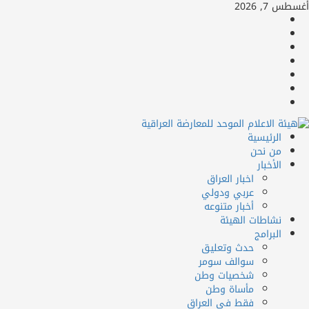
ي
7, 2026
facebook
توى
Twitter
youtube
Linkedin
instagram
snapchat
Telegram
مة
الرئيسية
سية
من نحن
الأخبار
اخبار العراق
عربي ودولي
أخبار متنوعه
نشاطات الهيئة
البرامج
حدث وتعليق
سوالف سومر
شخصيات وطن
مأساة وطن
فقط في العراق