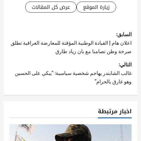
زيارة الموقع
عرض كل المقالات
ت
السابق:
ص
اعلان هام | القيادة الوطنية المؤقتة للمعارضة العراقية تطلق
صرخة وطن تصامنا مع بان زياد طارق
فّ
التالي:
ح
غالب الشابندر يهاجم شخصية سياسية: “يبكي على الحسين
ا
وهو غارق بالحرام”
ل
م
اخبار مرتبطة
ق
ا