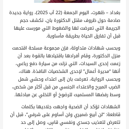
بغداد – ظهرت، اليوم الجمعة (22 آب 2025)، رواية جديدة
صادمة حول ظروف مقتل الدكتورة بان، تكشف حجم
الجريمة التي تعرضت لها والضغوط التي مورست عليها
قبل أن تفارق الحياة بطريقة مأساوية.
وبحسب شهادات متداولة، فإن مجموعة مسلحة اقتحمت
منزل الدكتورة، وقام أفرادها باقتيادها بالقوة بعد أن
زعمت إحدى السيدات، التي نزلت من سيارة دفع رباعي،
أنها “مديرة أعمال” لإحدى الشخصيات النافذة. هناك،
وبحسب الرواية، تعرضت بان إلى اعتداء وحشي شمل
الضرب المبرح والاعتداء الجنسي من قبل أكثر من شخص،
وسط رفضها المستميت للرضوخ أو التخلي عن مبادئها.
الشهادات تؤكد أن الضحية واجهت جلاديها بكلمات
قاطعة: “لن أبيع ضميري ولن أساوم على شرفي”، قبل أن
تتعرض لتعذيب جسدي ونفسي قاسٍ، وصل إلى حد