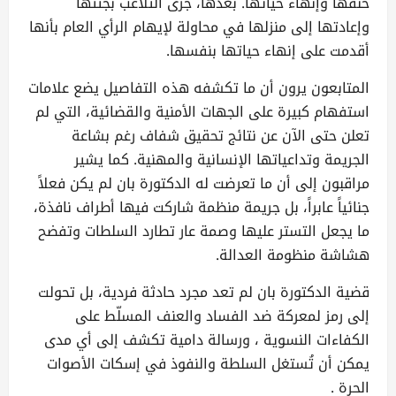
خنقها وإنهاء حياتها. بعدها، جرى التلاعب بجثتها
وإعادتها إلى منزلها في محاولة لإيهام الرأي العام بأنها
أقدمت على إنهاء حياتها بنفسها.
المتابعون يرون أن ما تكشفه هذه التفاصيل يضع علامات
استفهام كبيرة على الجهات الأمنية والقضائية، التي لم
تعلن حتى الآن عن نتائج تحقيق شفاف رغم بشاعة
الجريمة وتداعياتها الإنسانية والمهنية. كما يشير
مراقبون إلى أن ما تعرضت له الدكتورة بان لم يكن فعلاً
جنائياً عابراً، بل جريمة منظمة شاركت فيها أطراف نافذة،
ما يجعل التستر عليها وصمة عار تطارد السلطات وتفضح
هشاشة منظومة العدالة.
قضية الدكتورة بان لم تعد مجرد حادثة فردية، بل تحولت
إلى رمز لمعركة ضد الفساد والعنف المسلّط على
الكفاءات النسوية ، ورسالة دامية تكشف إلى أي مدى
يمكن أن تُستغل السلطة والنفوذ في إسكات الأصوات
الحرة .