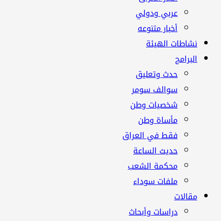
عربي ودولي
أخبار متنوعه
نشاطات الهيئة
البرامج
حدث وتعليق
سوالف سومر
شخصيات وطن
مأساة وطن
فقط في العراق
حديث الساعة
محكمة الشعب
ملفات سوداء
مقالات
دراسات وأبحاث