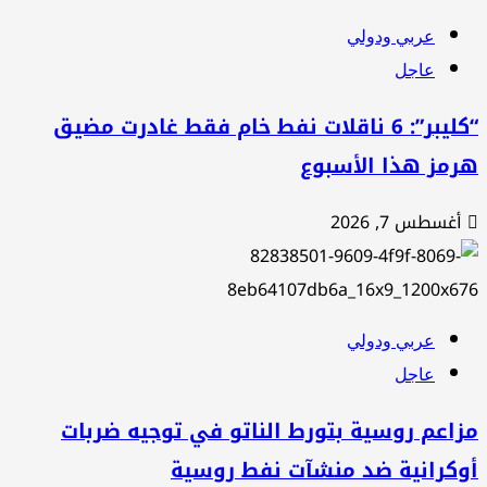
عربي ودولي
عاجل
“كليبر”: 6 ناقلات نفط خام فقط غادرت مضيق
رمز هذا الأسبوع
أغسطس 7, 2026
عربي ودولي
عاجل
اعم روسية بتورط الناتو في توجيه ضربات
وكرانية ضد منشآت نفط روسية