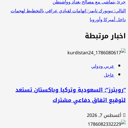
ئ يتماشى مع مصالح بغداد وواشنطن
لمقالات
تالي:
نيويورك تايمز: اتهامات لقيادي عراقي بالتخطيط لهجمات
خل أميركا وأوروبا
خبار مرتبطة
عربي ودولي
عاجل
ويترز”: السعودية وتركيا وباكستان تستعد
توقيع اتفاق دفاعي مشترك
أغسطس 7, 2026