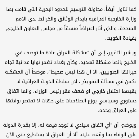
ا تناول أيضاً، محاولة الترسيم للحدود البحرية التي قامت بها
ارة الخارجية العراقية بايداع الوثائق والخرائط لدى الامم
متحدة، والذي أثار اعتراضاً منسقاً من مجلس التعاون الخليجي
يادة الكويت.
شير التقرير، إلى أن “مشكلة العراق عادة ما توصف في
خليج بانها مشكلة تهديد، وكأن بغداد تضمر نوايا عدائية تجاه
رانها الجنوبيين، الا ان هذا ليس صحيحا”، موضحاً أن المشكلة
من في مسألة التفويض، لان سلطة الدولة العراقية لا
يدها احتلال خارجي او ضعف مقر رئيس الوزراء، وانما اتفاق
توري وسياسي يوزع الصلاحيات على جهات لا تقتصر بولائها
ى العراق وحده.
وضح، أن “أي اتفاق سيادي لا توجد قيمة له، إلا بقدرة الدولة
ى الوفاء بما وقعت عليه، ألا أن العراق لا يستطيع حتى الآن