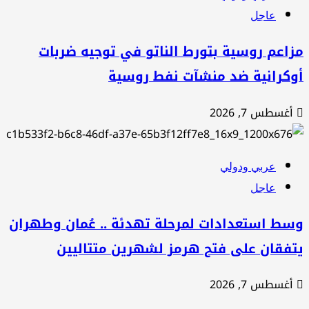
عاجل
اعم روسية بتورط الناتو في توجيه ضربات
وكرانية ضد منشآت نفط روسية
أغسطس 7, 2026
عربي ودولي
عاجل
سط استعدادات لمرحلة تهدئة .. عُمان وطهران
تفقان على فتح هرمز لشهرين متتاليين
أغسطس 7, 2026