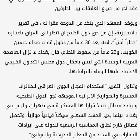
د آخر من ضياع العلاقات بين الطرفين.
ؤكد المعهد الذي يتخذ من الدوحة مقرا له ، في تقرير
لانجليزية، إن من حق دول الخليج ان تنظر الى العراق باعتباره
“خطراً أمنياً”، لانه بعد 36 عاماً من دخول قوات صدام حسين
الكويت، و23 عاماً من سقوط النظام، فأن بغداد لا تزال العاصمة
عربية الوحيدة التي ليس بامكان دول مجلس التعاون الخليجي
اعتماد عليها للوفاء بالتزاماتها.
ناول التقرير “استخدام المجال الجوي العراقي للطائرات
مسيرة والصواريخ الايرانية الموجهة نجو الدول الخليجية،
واجد فصائل تتخذ قراراتها العسكرية في طهران، وليس في
داد، بينما يدير الحشد الشعبي هيكلاً قيادياً موازياً، وتحصل
ائل خارج نطاق المحاسبة الرسمية للدولة على ايرادات
جمارك في العديد من المعابر الحدودية والموانئ”.