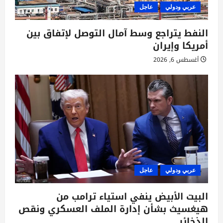
عربي ودولي
عاجل
النفط يتراجع وسط آمال التوصل لإتفاق بين
أمريكا وإيران
أغسطس 6, 2026
عربي ودولي
عاجل
البيت الأبيض ينفي استياء ترامب من
هيغسيث بشأن إدارة الملف العسكري ونقص
الذخائر