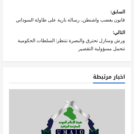
ت
السابق:
ص
قانون يغضب واشنطن.. رسالة نارية على طاولة السوداني
فّ
التالي:
ورش ومنازل تحترق والبصرة تنتظر: السلطات الحكومية
ح
تتحمل مسؤولية التقصير
ا
ل
اخبار مرتبطة
م
ق
ا
ل