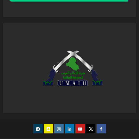
Telegram
snapchat
instagram
Linkedin
youtube
Twitter
facebook