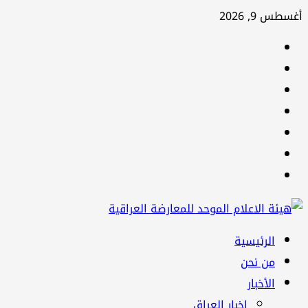
تخطي
أغسطس 9, 2026
إلى
facebook
المحتوى
Twitter
youtube
Linkedin
instagram
snapchat
Telegram
القائمة
الرئيسية
الرئيسية
من نحن
الأخبار
اخبار العراق