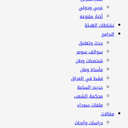
عربي ودولي
أخبار متنوعه
نشاطات الهيئة
البرامج
حدث وتعليق
سوالف سومر
شخصيات وطن
مأساة وطن
فقط في العراق
حديث الساعة
محكمة الشعب
ملفات سوداء
مقالات
دراسات وأبحاث