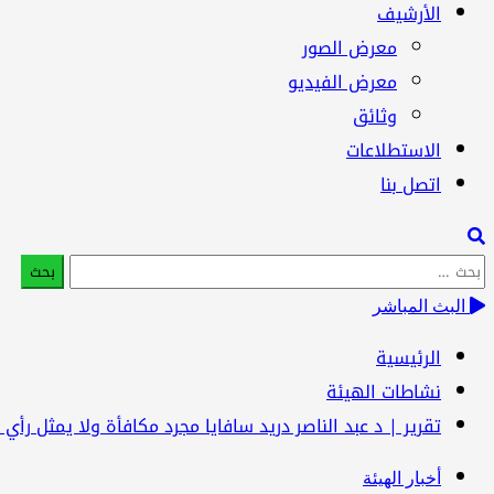
الأرشيف
معرض الصور
معرض الفيديو
وثائق
الاستطلاعات
اتصل بنا
البحث
عن:
البث المباشر
الرئيسية
نشاطات الهيئة
تقرير | د عبد الناصر درید سافايا مجرد مكافأة ولا يمثل رأي ا
أخبار الهيئة