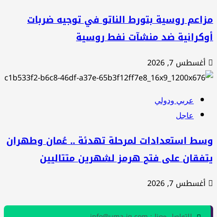
اعم روسية بتورط الناتو في توجيه ضربات
وكرانية ضد منشآت نفط روسية
أغسطس 7, 2026
عربي ودولي
عاجل
سط استعدادات لمرحلة تهدئة .. عُمان وطهران
تفقان على فتح هرمز لشهرين متتاليين
أغسطس 7, 2026
للتواصل معنا : info@uma-iq.com