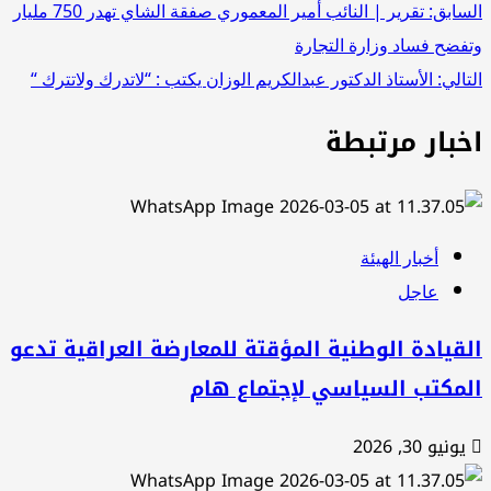
صفّح
سابق:
تقرير | النائب أمير المعموري صفقة الشاي تهدر 750 مليار
فضح فساد وزارة التجارة
لمقالات
تالي:
الأستاذ الدكتور عبدالكريم الوزان يكتب : “لاتدرك ولاتترك “
خبار مرتبطة
أخبار الهيئة
عاجل
قيادة الوطنية المؤقتة للمعارضة العراقية تدعو
لمكتب السياسي لإجتماع هام
يونيو 30, 2026