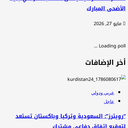
أضحى المبارك
مايو 27, 2026
Loading poll .
خر الإضافات
عربي ودولي
عاجل
ويترز”: السعودية وتركيا وباكستان تستعد
توقيع اتفاق دفاعي مشترك