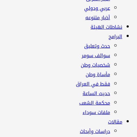
عربي ودولي
أخبار متنوعه
نشاطات الهيئة
البرامج
حدث وتعليق
سوالف سومر
شخصيات وطن
مأساة وطن
فقط في العراق
حديث الساعة
محكمة الشعب
ملفات سوداء
مقالات
دراسات وأبحاث