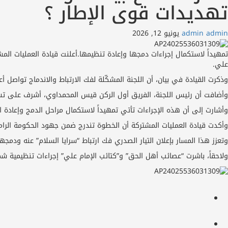
تهديدات قوى الإطار ؟
admin admin
يونيو 12, 2026
تمهيداً لاستكمال إجراءات دمجها وإعادة تنظيمها.أعلنت قيادة العمليات المش
علي.
وذكرت القيادة في بيان، أن اللجنة المشكّلة لفك الارتباط والاندماج تواصل 
وأضافت أن رئيس اللجنة، الفريق أول الركن قيس المحمداوي، أشرف على تسلّم ا
وأشارت إلى أن هذه الإجراءات تأتي تمهيداً لاستكمال مراحل الدمج وإعادة ال
وأكدت قيادة العمليات المشتركة أن الخطوة تندرج ضمن جهود الحكومة الرامية
وتعزز هذا المسار بإعلان التيار الصدري فك ارتباط “سرايا السلام” عنه ودمجها
ولاحقاً، باشرت “عصائب أهل الحق” و”كتائب الإمام علي” إجراءات تنظيمية شمل