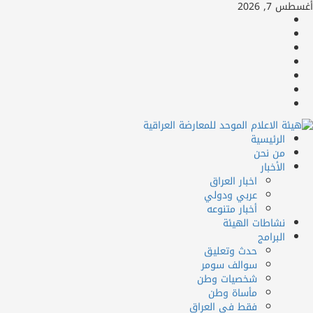
خطي
أغسطس 7, 2026
لى
facebook
لمحتوى
Twitter
youtube
Linkedin
instagram
snapchat
Telegram
لقائمة
الرئيسية
لرئيسية
من نحن
الأخبار
اخبار العراق
عربي ودولي
أخبار متنوعه
نشاطات الهيئة
البرامج
حدث وتعليق
سوالف سومر
شخصيات وطن
مأساة وطن
فقط في العراق