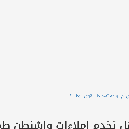
 أم يواجه تهديدات قوى الإطار ؟
هل تخدم إملاءات واشنطن طم