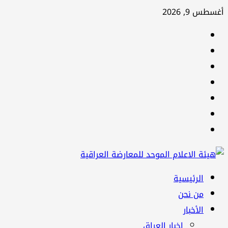
تخطي
أغسطس 9, 2026
إلى
facebook
المحتوى
Twitter
youtube
Linkedin
instagram
snapchat
Telegram
القائمة
الرئيسية
الرئيسية
من نحن
الأخبار
اخبار العراق