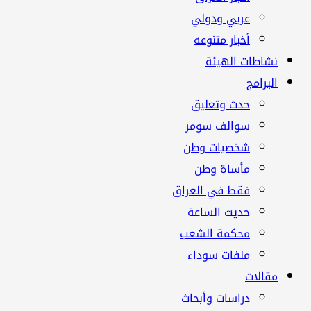
عربي ودولي
أخبار متنوعه
نشاطات الهيئة
البرامج
حدث وتعليق
سوالف سومر
شخصيات وطن
مأساة وطن
فقط في العراق
حديث الساعة
محكمة الشعب
ملفات سوداء
مقالات
دراسات وأبحاث