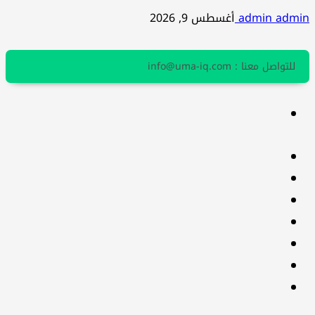
admin admin
أغسطس 9, 2026
للتواصل معنا : info@uma-iq.com
facebook
Twitter
youtube
Linkedin
instagram
snapchat
Telegram