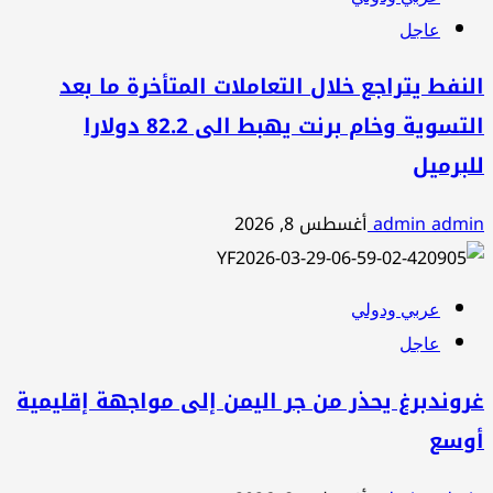
عاجل
النفط يتراجع خلال التعاملات المتأخرة ما بعد
التسوية وخام برنت يهبط الى 82.2 دولارا
للبرميل
admin admin
أغسطس 8, 2026
عربي ودولي
عاجل
غروندبرغ يحذر من جر اليمن إلى مواجهة إقليمية
أوسع