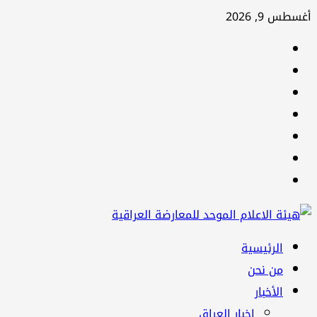
تخطي
أغسطس 9, 2026
إلى
facebook
المحتوى
Twitter
youtube
Linkedin
instagram
snapchat
Telegram
القائمة
الرئيسية
الرئيسية
من نحن
الأخبار
اخبار العراق