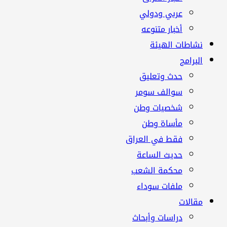
عربي ودولي
أخبار متنوعه
نشاطات الهيئة
البرامج
حدث وتعليق
سوالف سومر
شخصيات وطن
مأساة وطن
فقط في العراق
حديث الساعة
محكمة الشعب
ملفات سوداء
مقالات
دراسات وأبحاث