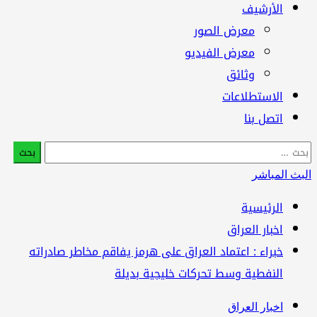
الأرشيف
معرض الصور
معرض الفيديو
وثائق
الاستطلاعات
اتصل بنا
البحث
عن:
البث المباشر
الرئيسية
اخبار العراق
خبراء : اعتماد العراق على هرمز يفاقم مخاطر صادراته
النفطية وسط تحركات خليجية بديلة
اخبار العراق