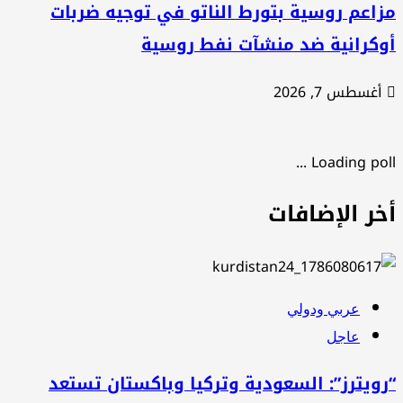
اعم روسية بتورط الناتو في توجيه ضربات
كرانية ضد منشآت نفط روسية
غسطس 7, 2026
Loading poll .
خر الإضافات
عربي ودولي
عاجل
ويترز”: السعودية وتركيا وباكستان تستعد