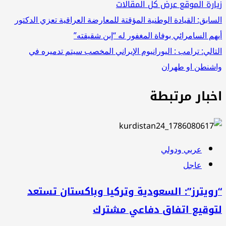
ارة الموقع
عرض كل المقالات
صفّح
سابق:
القيادة الوطنية المؤقتة للمعارضة العراقية تعزي الدكتور
هم السامرائي بوفاة المغفور له “إبن شقيقته”
لمقالات
تالي:
ترامب : اليورانيوم الإيراني المخصب سيتم تدميره في
شنطن او طهران
خبار مرتبطة
عربي ودولي
عاجل
ويترز”: السعودية وتركيا وباكستان تستعد
وقيع اتفاق دفاعي مشترك