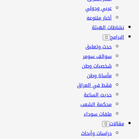
عربي ودولي
أخبار متنوعه
نشاطات الهيئة
البرامج
حدث وتعليق
سوالف سومر
شخصيات وطن
مأساة وطن
فقط في العراق
حديث الساعة
محكمة الشعب
ملفات سوداء
مقالات
دراسات وأبحاث