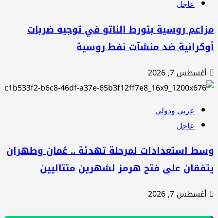
عاجل
اعم روسية بتورط الناتو في توجيه ضربات
كرانية ضد منشآت نفط روسية
غسطس 7, 2026
عربي ودولي
عاجل
ط استعدادات لمرحلة تهدئة .. عُمان وطهران
فقان على فتح هرمز لشهرين متتاليين
غسطس 7, 2026