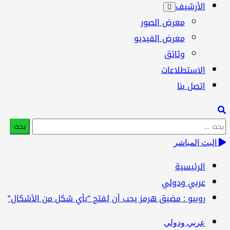
الأرشيف
معرض الصور
معرض الفيديو
وثائق
الاستطلاعات
اتصل بنا
بحث
:
البث المباشر
الرئيسية
عربي ودولي
روبيو : مضيق هرمز يجب أن يُفتح “بأي شكل من الأشكال”
عربي ودولي