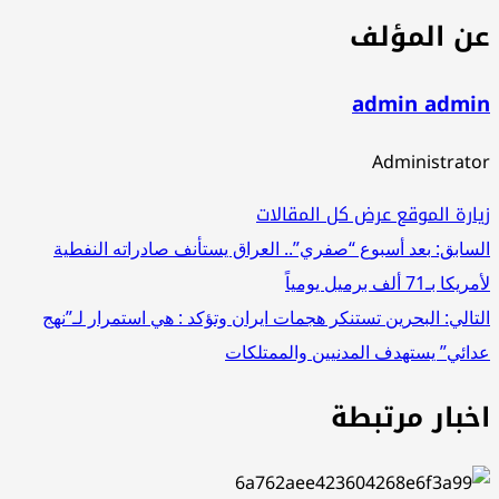
عن المؤلف
admin admin
Administrator
زيارة الموقع
عرض كل المقالات
تصفّح
السابق:
بعد أسبوع “صفري”.. العراق يستأنف صادراته النفطية
لأمريكا بـ71 ألف برميل يومياً
المقالات
التالي:
البحرين تستنكر هجمات ايران وتؤكد : هي استمرار لـ”نهج
عدائي” يستهدف المدنيين والممتلكات
اخبار مرتبطة