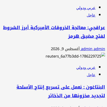
عربي ودولي
عاجل
عراقجي: معالجة الخروقات الأميركية أبرز الشروط
لفتح مضيق هرمز
admin admin
أغسطس 9, 2026
عربي ودولي
عاجل
البنتاغون : نعمل على تسريع إنتاج الأسلحة
لتجديد مخزونها من الذخائر