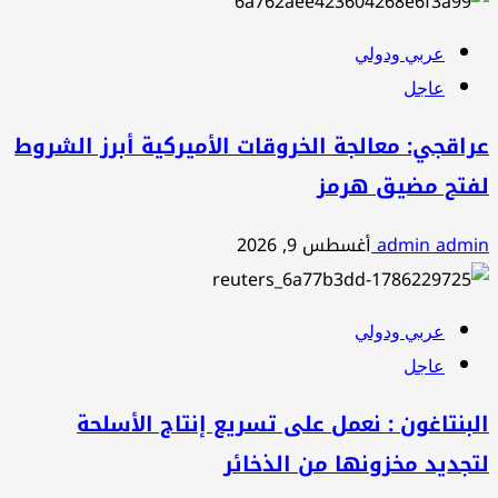
عربي ودولي
عاجل
عراقجي: معالجة الخروقات الأميركية أبرز الشروط
لفتح مضيق هرمز
admin admin
أغسطس 9, 2026
عربي ودولي
عاجل
البنتاغون : نعمل على تسريع إنتاج الأسلحة
لتجديد مخزونها من الذخائر