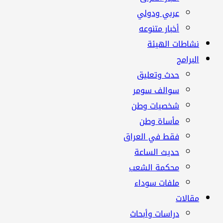
عربي ودولي
أخبار متنوعه
نشاطات الهيئة
البرامج
حدث وتعليق
سوالف سومر
شخصيات وطن
مأساة وطن
فقط في العراق
حديث الساعة
محكمة الشعب
ملفات سوداء
مقالات
دراسات وأبحاث