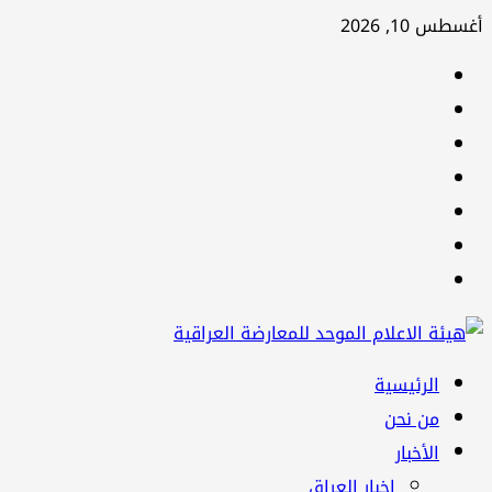
تخطي
أغسطس 10, 2026
إلى
facebook
المحتوى
Twitter
youtube
Linkedin
instagram
snapchat
Telegram
القائمة
الرئيسية
الرئيسية
من نحن
الأخبار
اخبار العراق