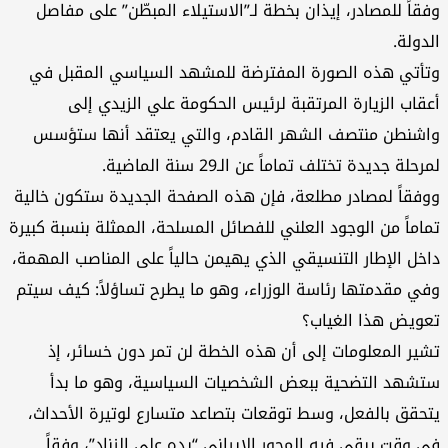
وفقاً للمصادر، إيذان بخطة لـ”الاستيلاء المبطّن” على مفاصل
الدولة.
وتأتي هذه الصورة المفترضة للمشهد السياسي المقبل في
أعقاب الزيارة المرتقبة لرئيس الحكومة علي الزيدي إلى
واشنطن منتصف الشهر القادم، والتي يعتقد أنها ستؤسس
لمرحلة جديدة تختلف تماماً عن الـ29 سنة الماضية.
ووفقاً لمصادر مطلعة، فإن هذه الصفحة الجديدة ستكون خالية
تماماً من الوجود العلني للفصائل المسلحة، الممثلة بنسبة كبيرة
داخل الإطار التنسيقي الذي يهيمن حالياً على المناصب المهمة،
وفي مقدمتها رئاسة الوزراء، وهو ما يطرح تساؤلاً: كيف سيتم
تعويض هذا الغياب؟
تشير المعلومات إلى أن هذه الخطة لن تمر دون خسائر، إذ
ستشهد التضحية ببعض الشخصيات السياسية، وهو ما بدأ
يتحقق بالفعل، وسط توقعات بتصاعد متسارع لوتيرة الأحداث،
في وقت يبقي فيه المحور الإيراني “يده على الزناد”، وفقاً