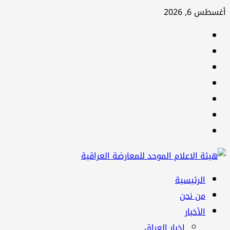
تخطي
أغسطس 6, 2026
إلى
facebook
المحتوى
Twitter
youtube
Linkedin
instagram
snapchat
Telegram
القائمة
الرئيسية
الرئيسية
من نحن
الأخبار
اخبار العراق