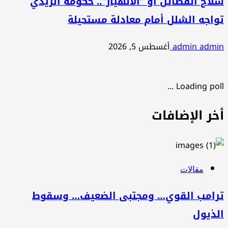
سلاح الفصائل أو “الانهيار”.. حكومة الزيدي
تواجه الشلل أمام معادلة مستحيلة
admin admin
أغسطس 5, 2026
Loading poll ...
أخر الإضافات
مقالات
ترامب القوي… ومجتبى الضعيف… وسقوط
الذيول