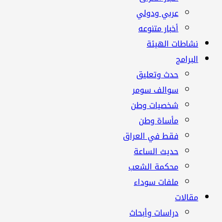
عربي ودولي
أخبار متنوعه
نشاطات الهيئة
البرامج
حدث وتعليق
سوالف سومر
شخصيات وطن
مأساة وطن
فقط في العراق
حديث الساعة
محكمة الشعب
ملفات سوداء
مقالات
دراسات وأبحاث