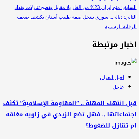
تصفّح
السابق:
منح إيران 23% من الغاز بلا مقابل يفضح تنازلات بغداد
التالي:
ديالى.. سوري ينتحل صفة طبيب أسنان يكشف ضعف
المقالات
الرقابة الرسمية
اخبار مرتبطة
اخبار العراق
عاجل
قبل انتهاء المهلة .. “المقاومة الإسلامية” تكثف
اجتماعاتها .. فهل تضع الزيدي في زاوية مغلقة
ام تتنازل للضغوط؟