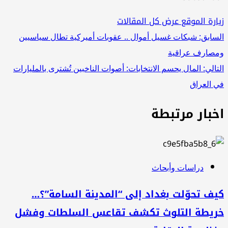
زيارة الموقع
عرض كل المقالات
تصفّح
السابق:
شبكات غسيل أموال .. عقوبات أميركية تطال سياسيين
ومصارف عراقية
المقالات
التالي:
المال يحسم الانتخابات: أصوات الناخبين تُشترى بالمليارات
في العراق
اخبار مرتبطة
دراسات وأبحاث
كيف تحوّلت بغداد إلى “المدينة السامة”؟…
خريطة التلوث تكشف تقاعس السلطات وفشل