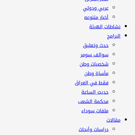
عربي ودولي
أخبار متنوعه
نشاطات الهيئة
البرامج
حدث وتعليق
سوالف سومر
شخصيات وطن
مأساة وطن
فقط في العراق
حديث الساعة
محكمة الشعب
ملفات سوداء
مقالات
دراسات وأبحاث