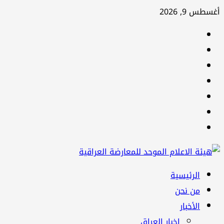
تخطي
أغسطس 9, 2026
إلى
facebook
المحتوى
Twitter
youtube
Linkedin
instagram
snapchat
Telegram
القائمة
الرئيسية
الرئيسية
من نحن
الأخبار
اخبار العراق