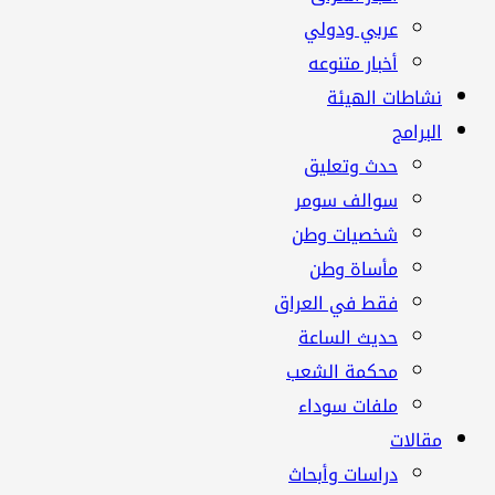
عربي ودولي
أخبار متنوعه
نشاطات الهيئة
البرامج
حدث وتعليق
سوالف سومر
شخصيات وطن
مأساة وطن
فقط في العراق
حديث الساعة
محكمة الشعب
ملفات سوداء
مقالات
دراسات وأبحاث