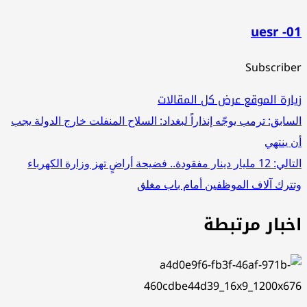
uesr -01
Subscriber
زيارة الموقع
عرض كل المقالات
تصفّح
السابق:
ترمب يوجّه إنذاراً لبغداد: السلاح المنفلت خارج الدولة يجب
أن ينتهي
المقالات
التالي:
12 مليار دينار مفقودة.. فضيحة أراضٍ تهز وزارة الكهرباء
وتترك آلاف الموظفين أمام باب مغلق
اخبار مرتبطة