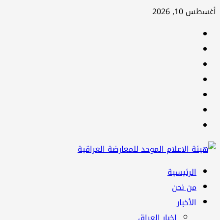
تخطي
أغسطس 10, 2026
إلى
facebook
المحتوى
Twitter
youtube
Linkedin
instagram
snapchat
Telegram
القائمة
الرئيسية
الرئيسية
من نحن
الأخبار
اخبار العراق