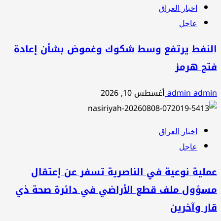
اخبار العراق
عاجل
النفط يرتفع وسط شكوك وغموض بشأن إعادة
فتح هرمز
admin admin
أغسطس 10, 2026
اخبار العراق
عاجل
عملية نوعية في الناصرية تسفر عن إعتقال
مسؤول ملف قطع الأراضي في دائرة صحة ذي
قار وآخرين