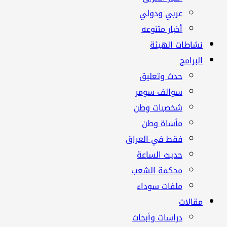
عربي ودولي
أخبار متنوعه
نشاطات الهيئة
البرامج
حدث وتعليق
سوالف سومر
شخصيات وطن
مأساة وطن
فقط في العراق
حديث الساعة
محكمة الشعب
ملفات سوداء
مقالات
دراسات وأبحاث