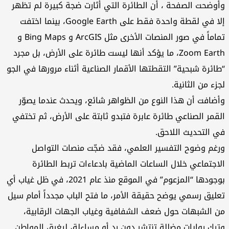
وأوضحت الصفحة ، أن الطائرة التي أثارت ضجة كبيرة لم تظهر
إلا في لقطة واحدة فقط على Google Earth، بينما اختفت
تماماً في صور المنصات الأخرى مثل ArcGIS و Bing Maps و
Zoom Earth، ما يؤكد أنها ليست طائرة على الأرض، بل مجرد
“طائرة شبحية” التقطتها الأقمار الصناعية أثناء مرورها في الجو
لجزء من الثانية.
وأضافت أن هذا النوع من الظواهر شائع، ويحدث عندما يصوّر
القمر الصناعي طائرة عابرة فتبدو ثابتة على الأرض، ثم تختفي
في التحديث اللاحق.
ورغم وضوح التفسير العلمي، فقد ضجّت منصات التواصل
الاجتماعي خلال الساعات الماضية بادعاءات تربط الطائرة
بوجودها “المزعوم” في الموقع منذ عام 2021، في ظل غياب أي
تعليق رسمي يوضح حقيقة الأمر، ما فتح الباب مجدداً أمام سيل
من الشبهات حول ضعف الشفافية وغياب الجهات الرقابية،
وترك روايات مضللة تنتشر دون رد أو مساءلة، ليغرق المواطن