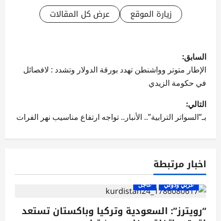
زيارة الموقع
عرض كل المقالات
ت
السابق:
ص
الإطار متوتر وواشنطن تهدد بورقة الدولار وتشدد : لافصائل
في حكومة الزيدي
فّ
التالي:
ح
بـ”السواتر الترابية”.. الأنبار.. تواجه ارتفاع مناسيب نهر الفرات
ا
ل
اخبار مرتبطة
م
عربي ودولي
عاجل
ق
“رويترز”: السعودية وتركيا وباكستان تستعد
ا