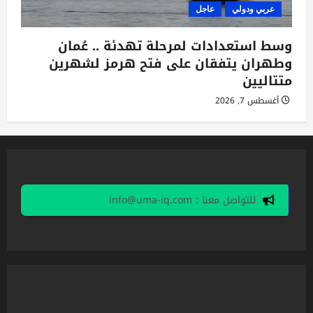
عربي ودولي
عاجل
وسط استعدادات لمرحلة تهدئة .. عُمان
وطهران يتفقان على فتح هرمز لشهرين
متتاليين
أغسطس 7, 2026
للتواصل معنا : info@uma-iq.com