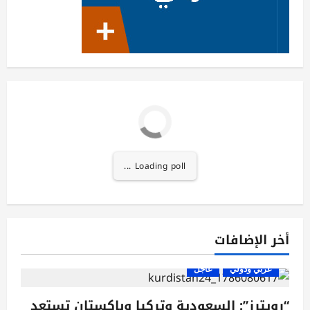
Loading poll ...
أخر الإضافات
عربي ودولي
عاجل
“رويترز”: السعودية وتركيا وباكستان تستعد