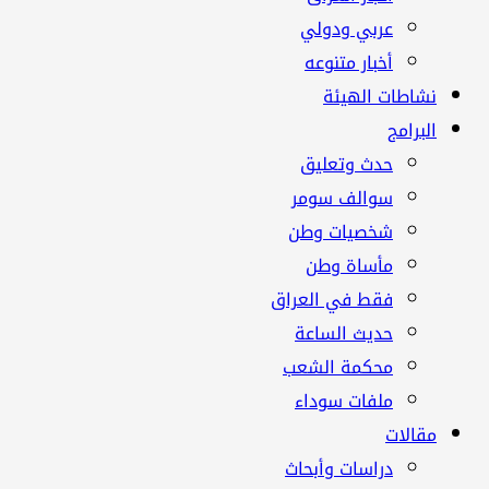
عربي ودولي
أخبار متنوعه
نشاطات الهيئة
البرامج
حدث وتعليق
سوالف سومر
شخصيات وطن
مأساة وطن
فقط في العراق
حديث الساعة
محكمة الشعب
ملفات سوداء
مقالات
دراسات وأبحاث