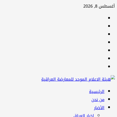
تخطي
أغسطس 8, 2026
إلى
facebook
المحتوى
Twitter
youtube
Linkedin
instagram
snapchat
Telegram
القائمة
الرئيسية
الرئيسية
من نحن
الأخبار
اخبار العراق