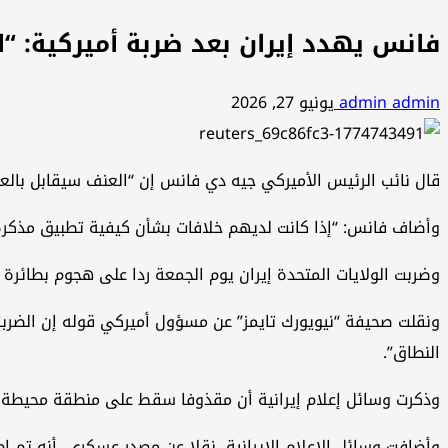
فانس يهدد إيران بعد ضربة أميركية: “ا
admin admin
يونيو 27, 2026
قال ⁠نائب الرئيس الأميركي جيه دي فانس ‌إن “العنف سيقابل بالعنف
وأضاف فانس: “إذا كانت ⁠لديهم خلافات بشأن كيفية تطبيق مذكرة
وضربت الولايات المتحدة إيران يوم الجمعة ردا على هجوم بطا
ونقلت صحيفة “نيويورك تايمز” عن مسؤول أميركي قوله إن الضربا
النطاق”.
وذكرت وسائل ⁠إعلام إيرانية أن مقذوفا سقط على منطقة محيطة بر
وأضافت ⁠وسائل ‌الإعلام الإيرانية، ⁠نقلا عن مصدر ⁠عسكري، أنه 