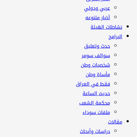
عربي ودولي
أخبار متنوعه
نشاطات الهيئة
البرامج
حدث وتعليق
سوالف سومر
شخصيات وطن
مأساة وطن
فقط في العراق
حديث الساعة
محكمة الشعب
ملفات سوداء
مقالات
دراسات وأبحاث