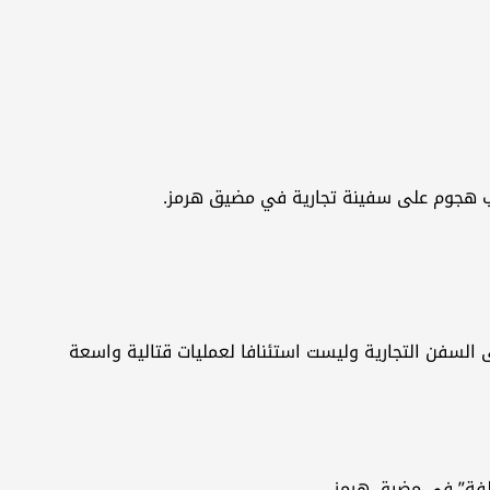
ب ⁠هجوم ‌على سفينة ⁠تجارية في مضيق ⁠هرمز.
السفن التجارية وليست استئنافا لعمليات قتالية واسعة
خالفة” في مضيق هرمز.