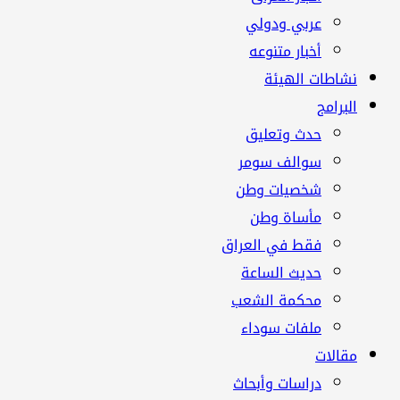
عربي ودولي
أخبار متنوعه
نشاطات الهيئة
البرامج
حدث وتعليق
سوالف سومر
شخصيات وطن
مأساة وطن
فقط في العراق
حديث الساعة
محكمة الشعب
ملفات سوداء
مقالات
دراسات وأبحاث