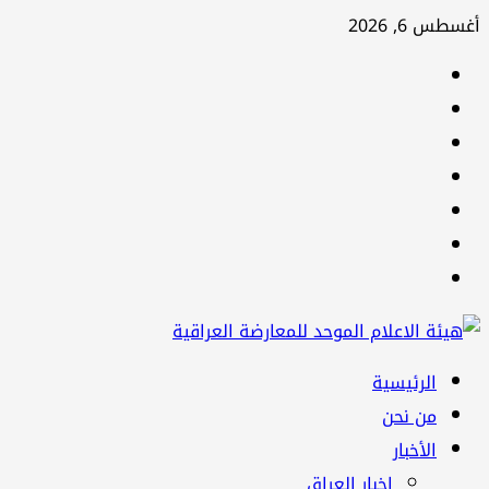
تخطي
أغسطس 6, 2026
إلى
facebook
المحتوى
Twitter
youtube
Linkedin
instagram
snapchat
Telegram
القائمة
الرئيسية
الرئيسية
من نحن
الأخبار
اخبار العراق