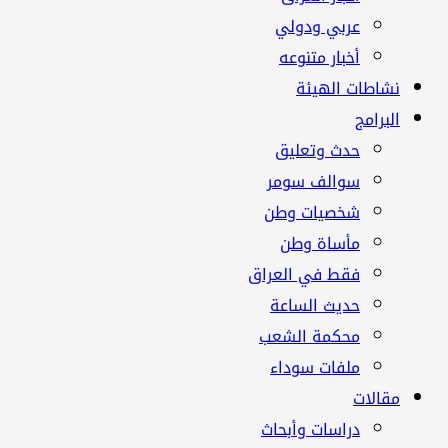
عربي ودولي
أخبار متنوعه
نشاطات الهيئة
البرامج
حدث وتعليق
سوالف سومر
شخصيات وطن
مأساة وطن
فقط في العراق
حديث الساعة
محكمة الشعب
ملفات سوداء
مقالات
دراسات وأبحاث