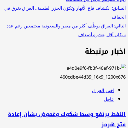
تصفّح
السابق:
انكشاف قاع الأنهار وتكوّن الجزر الطينية.. العراق يغرق في
الجفاف
المقالات
التالي:
العراق يوظّف أكثر من مصر والسعودية مجتمعين رغم عدد
سكان أقل بعشرة أضعاف
اخبار مرتبطة
اخبار العراق
عاجل
النفط يرتفع وسط شكوك وغموض بشأن إعادة
فتح هرمز