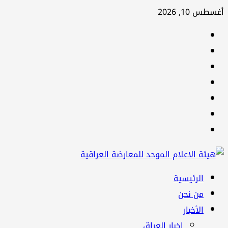
تخطي
أغسطس 10, 2026
إلى
facebook
المحتوى
Twitter
youtube
Linkedin
instagram
snapchat
Telegram
القائمة
الرئيسية
الرئيسية
من نحن
الأخبار
اخبار العراق