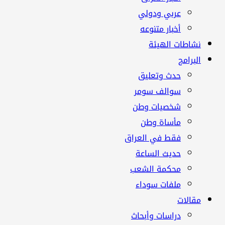
عربي ودولي
أخبار متنوعه
نشاطات الهيئة
البرامج
حدث وتعليق
سوالف سومر
شخصيات وطن
مأساة وطن
فقط في العراق
حديث الساعة
محكمة الشعب
ملفات سوداء
مقالات
دراسات وأبحاث