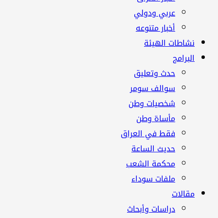
عربي ودولي
أخبار متنوعه
نشاطات الهيئة
البرامج
حدث وتعليق
سوالف سومر
شخصيات وطن
مأساة وطن
فقط في العراق
حديث الساعة
محكمة الشعب
ملفات سوداء
مقالات
دراسات وأبحاث