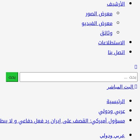
الأرشيف
معرض الصور
معرض الفيديو
وثائق
الاستطلاعات
اتصل بنا
البحث
عن:
البث المباشر
الرئيسية
عربي ودولي
مسؤول أميركي: القصف على إيران رد فعل دفاعي و لا يبط
عربي ودولي