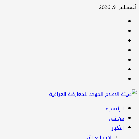
تخطي
أغسطس 9, 2026
إلى
facebook
المحتوى
Twitter
youtube
Linkedin
instagram
snapchat
Telegram
القائمة
الرئيسية
الرئيسية
من نحن
الأخبار
اخبار العراق