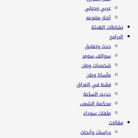
عربي ودولي
أخبار متنوعه
نشاطات الهيئة
البرامج
حدث وتعليق
سوالف سومر
شخصيات وطن
مأساة وطن
فقط في العراق
حديث الساعة
محكمة الشعب
ملفات سوداء
مقالات
دراسات وأبحاث