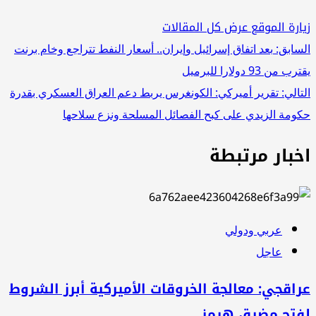
زيارة الموقع
عرض كل المقالات
تصفّح
السابق:
بعد اتفاق إسرائيل وإيران.. أسعار النفط تتراجع وخام برنت
يقترب من 93 دولارا للبرميل
المقالات
التالي:
تقرير أميركي: الكونغرس يربط دعم العراق العسكري بقدرة
حكومة الزيدي على كبح الفصائل المسلحة ونزع سلاحها
اخبار مرتبطة
عربي ودولي
عاجل
عراقجي: معالجة الخروقات الأميركية أبرز الشروط
لفتح مضيق هرمز